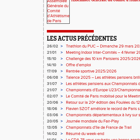
Assemblée Générale du Comité d’Athlét
LES ACTUS PRÉCÉDENTES
26/02
>
Triathlon du PUC – Dimanche 29 mars 2
21/01
>
Meeting Indoor Inter-Comités – 4 février 
15/10
>
Challenge des 10 km Parisiens 2025/2026 
14/10
>
Offre d'emploi
17/09
>
Rentrée sportive 2025/2026
06/08
>
Talence 2025 – Les athlètes parisiens bri
France Élite
31/07
>
Les athlètes parisiens aux Championnats 
21/07
>
Championnats d'Europe U23/Championnat
02/07
>
Le Comité de Paris mobilisé pour le Meeti
20/06
>
Retour sur la 20ᵉ édition des Foulées du 12
18/06
>
Flavien SZOT améliore le record de Paris 
03/06
>
Championnats départementaux à Ivry sur 
20/05
>
Journée mondiale du Fair-Play
13/05
>
Championnats d'île de France de Trail
14/02
>
Résumé du week-end