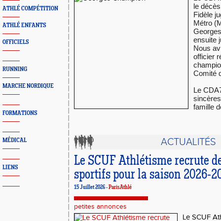
le décè
ATHLÉ COMPÉTITION
Fidèle j
Métro (M
ATHLÉ ENFANTS
Georges 
ensuite 
OFFICIELS
Nous avio
officier 
champio
RUNNING
Comité d
MARCHE NORDIQUE
Le CDA7
sincères
famille 
FORMATIONS
ACTUALITÉS
MÉDICAL
Le SCUF Athlétisme recrute d
LIENS
sportifs pour la saison 2026-2
15 Juillet 2026 -
ParisAthlé
petites annonces
Le SCUF Ath