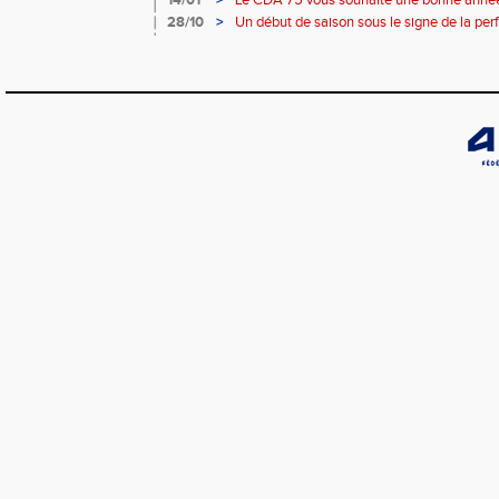
14/01
>
Le CDA 75 vous souhaite une bonne année
28/10
>
Un début de saison sous le signe de la pe