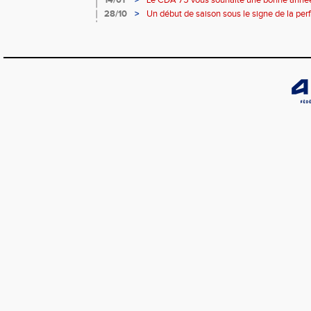
14/01
>
Le CDA 75 vous souhaite une bonne année
28/10
>
Un début de saison sous le signe de la pe