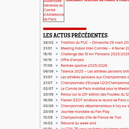
Assemblée Générale du Comité d’Athlét
LES ACTUS PRÉCÉDENTES
26/02
>
Triathlon du PUC – Dimanche 29 mars 2
21/01
>
Meeting Indoor Inter-Comités – 4 février 
15/10
>
Challenge des 10 km Parisiens 2025/2026 
14/10
>
Offre d'emploi
17/09
>
Rentrée sportive 2025/2026
06/08
>
Talence 2025 – Les athlètes parisiens bri
France Élite
31/07
>
Les athlètes parisiens aux Championnats 
21/07
>
Championnats d'Europe U23/Championnat
02/07
>
Le Comité de Paris mobilisé pour le Meeti
20/06
>
Retour sur la 20ᵉ édition des Foulées du 12
18/06
>
Flavien SZOT améliore le record de Paris 
03/06
>
Championnats départementaux à Ivry sur 
20/05
>
Journée mondiale du Fair-Play
13/05
>
Championnats d'île de France de Trail
14/02
>
Résumé du week-end