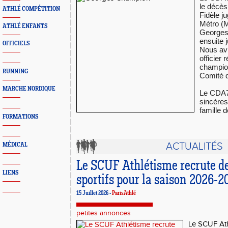
le décè
ATHLÉ COMPÉTITION
Fidèle j
Métro (M
ATHLÉ ENFANTS
Georges 
ensuite 
OFFICIELS
Nous avio
officier 
champio
RUNNING
Comité d
MARCHE NORDIQUE
Le CDA7
sincères
famille 
FORMATIONS
ACTUALITÉS
MÉDICAL
Le SCUF Athlétisme recrute d
LIENS
sportifs pour la saison 2026-2
15 Juillet 2026 -
ParisAthlé
petites annonces
Le SCUF Ath