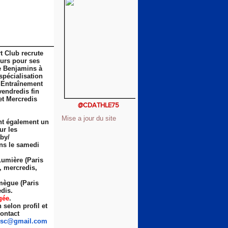
t Club recrute
eurs pour ses
e Benjamins à
spécialisation
 Entraînement
vendredis fin
et Mercredis
@CDATHLE75
Mise a jour du site
nt également un
ur les
by/
ns le samedi
Lumière (Paris
s, mercredis,
ègue (Paris
dis.
gée
.
selon profil et
ontact
sc
@gmail.com