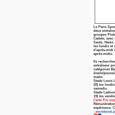
Le Paris Spor
deux entraîn
groupes Pist
Cadets, avec 
Sauts, Haies.
les lundis et 
d'après-midi 
après-midis.
Ils recherche
entraîneur po
catégories Ba
éveils/poussi
matin.
Stade Louis 
20) les lundi
samedis.
Stade Ladoum
19) les
vendre
Carte Pro exi
Rémunération 
expérience. C
:
secretariat.
p