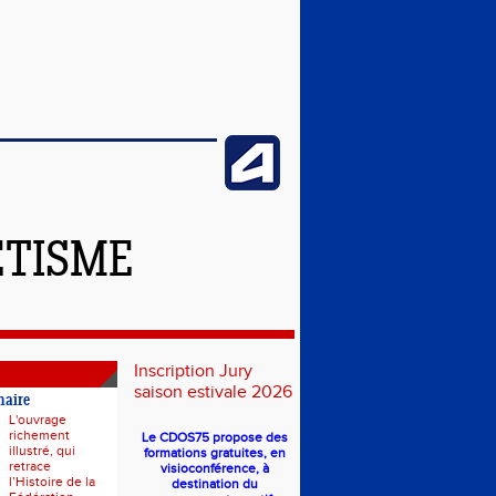
ÉTISME
Inscription Jury
saison estivale 2026
naire
L'ouvrage
richement
Le CDOS75 propose des
illustré, qui
formations gratuites, en
retrace
visioconférence, à
l’Histoire de la
destination du