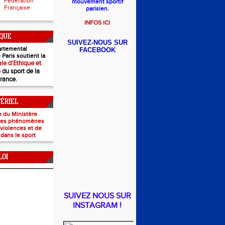
Fédération
mouvement sportif
Française
parisien.
INFOS ICI
IQUE
SUIVEZ-NOUS SUR
rtemental
FACEBOOK
 Paris soutient la
le d'Ethique et
e
du sport de la
France.
TÉRIEL
e du Ministère
 les phénomènes
e violences et de
 dans le sport
LOI
SUIVEZ NOUS SUR
INSTAGRAM !