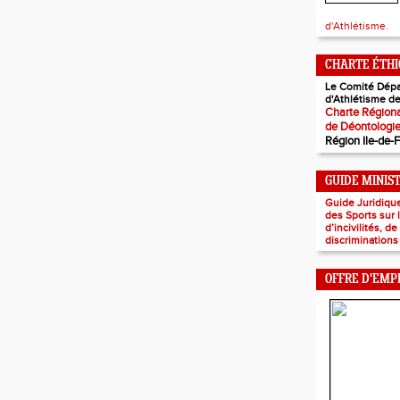
d'Athlétisme.
CHARTE ÉTH
Le Comité Dépa
d'Athlétisme de
Charte Régiona
de Déontologi
Région Ile-de-
GUIDE MINIS
Guide Juridiqu
des Sports sur
d’incivilités, d
discriminations
OFFRE D'EMP