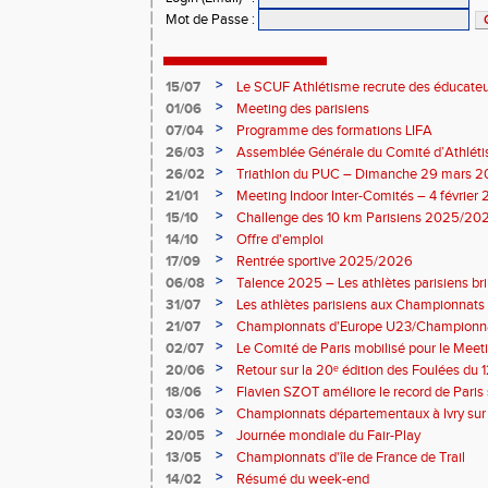
Mot de Passe
:
>
15/07
Le SCUF Athlétisme recrute des éducateur
2026-2027 !
>
01/06
Meeting des parisiens
>
07/04
Programme des formations LIFA
>
26/03
Assemblée Générale du Comité d’Athléti
>
26/02
Triathlon du PUC – Dimanche 29 mars 
>
21/01
Meeting Indoor Inter-Comités – 4 février
>
15/10
Challenge des 10 km Parisiens 2025/2026
>
14/10
Offre d'emploi
>
17/09
Rentrée sportive 2025/2026
>
06/08
Talence 2025 – Les athlètes parisiens br
de France Élite
>
31/07
Les athlètes parisiens aux Championnats
>
21/07
Championnats d'Europe U23/Championna
>
02/07
Le Comité de Paris mobilisé pour le Meet
>
20/06
Retour sur la 20ᵉ édition des Foulées du 1
>
18/06
Flavien SZOT améliore le record de Paris
>
03/06
Championnats départementaux à Ivry sur
>
20/05
Journée mondiale du Fair-Play
>
13/05
Championnats d'île de France de Trail
>
14/02
Résumé du week-end