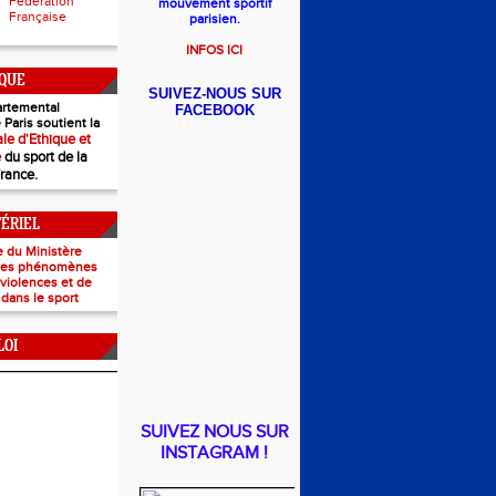
Fédération
mouvement sportif
Française
parisien.
INFOS ICI
IQUE
SUIVEZ-NOUS SUR
rtemental
FACEBOOK
 Paris soutient la
le d'Ethique et
e
du sport de la
France.
TÉRIEL
e du Ministère
 les phénomènes
e violences et de
 dans le sport
LOI
SUIVEZ NOUS SUR
INSTAGRAM !