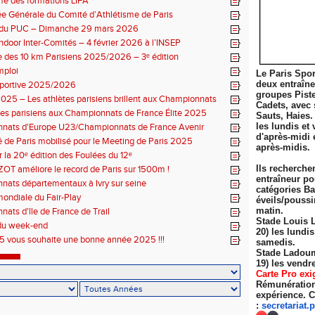
e des formations LIFA
 Générale du Comité d’Athlétisme de Paris
n du PUC – Dimanche 29 mars 2026
ndoor Inter-Comités – 4 février 2026 à l’INSEP
 des 10 km Parisiens 2025/2026 – 3ᵉ édition
mploi
Le Paris Spor
deux entraîn
sportive 2025/2026
groupes Pist
025 – Les athlètes parisiens brillent aux Championnats
Cadets, avec 
 Élite
tes parisiens aux Championnats de France Élite 2025
Sauts, Haies.
les lundis et 
nats d'Europe U23/Championnats de France Avenir
d'après-midi 
 de Paris mobilisé pour le Meeting de Paris 2025
après-midis.
r la 20ᵉ édition des Foulées du 12ᵉ
Ils recherche
ZOT améliore le record de Paris sur 1500m !
entraîneur po
ats départementaux à Ivry sur seine
catégories Ba
ondiale du Fair-Play
éveils/poussi
matin.
ats d'île de France de Trail
Stade Louis 
du week-end
20) les lundi
 vous souhaite une bonne année 2025 !!!
samedis.
Stade Ladoum
19) les
vendre
Carte Pro exi
Rémunération 
expérience. C
:
secretariat.
p