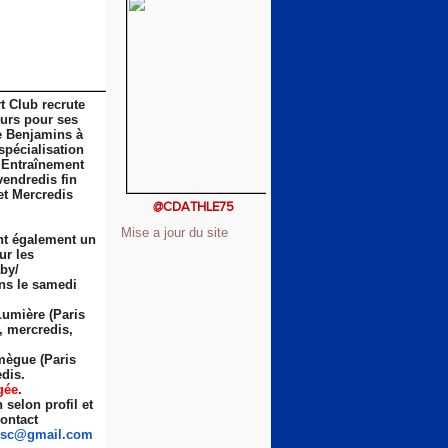
t Club recrute
eurs pour ses
e Benjamins à
spécialisation
 Entraînement
vendredis fin
et Mercredis
@CDATHLE75
Mise a jour du site
nt également un
ur les
by/
ns le samedi
Lumière (Paris
s, mercredis,
ègue (Paris
dis.
gée
.
selon profil et
ontact
sc
@gmail.com