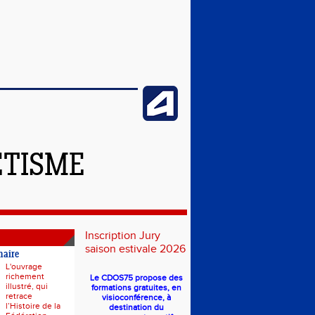
ÉTISME
Inscription Jury
saison estivale 2026
naire
L'ouvrage
richement
Le CDOS75 propose des
illustré, qui
formations gratuites, en
retrace
visioconférence, à
l’Histoire de la
destination du