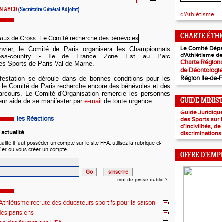
EN AYED
(Secrétaire Général Adjoint)
d'Athlétisme.
CHARTE ÉTH
Le Comité Dépa
vier, le Comité de Paris organisera les Championnats
d'Athlétisme de
oss-country - Ile de France Zone Est au Parc
Charte Régiona
es Sports de Paris-Val de Marne.
de Déontologi
Région Ile-de-
festation se déroule dans de bonnes conditions pour les
s, le Comité de Paris recherche encore des bénévoles et des
parcours. Le Comité d'Organisation remercie les personnes
leur aide de se manifester par
e-mail
de toute urgence.
GUIDE MINIS
Guide Juridiqu
les Réactions
des Sports sur
d’incivilités, d
actualité
discriminations
ité il faut posséder un compte sur le site FFA, utilisez la rubrique ci-
fier ou vous créer un compte.
OFFRE D'EMP
|
mot de passe oublié ?
thlétisme recrute des éducateurs sportifs pour la saison
7 !
es parisiens