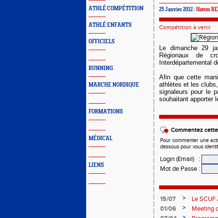
ATHLÉ COMPÉTITION
25 Janvier 2012 -
Hatem B
ATHLÉ ENFANTS
Compétition à venir
OFFICIELS
Le dimanche 29 jan
Régionaux de cr
Interdépartemental d
RUNNING
Afin que cette mani
athlètes et les club
MARCHE NORDIQUE
signaleurs pour le 
souhaitant apporter 
FORMATIONS
Commentez cette 
MÉDICAL
Pour commenter une actual
dessous pour vous identi
Login (Email)
:
LIENS
Mot de Passe
:
>
15/07
Le SCUF A
2026-202
>
01/06
Meeting d
>