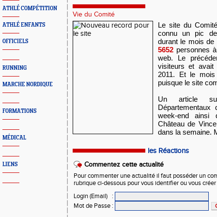
ATHLÉ COMPÉTITION
Vie du Comité
Le site du Comité
ATHLÉ ENFANTS
connu un pic de 
durant le mois de
OFFICIELS
5652
personnes à 
web. Le précéden
visiteurs et avai
RUNNING
2011. Et le mois 
puisque le site com
MARCHE NORDIQUE
Un article su
Départementaux q
FORMATIONS
week-end ainsi
Château de Vince
dans la semaine. M
MÉDICAL
les Réactions
Commentez cette actualité
LIENS
Pour commenter une actualité il faut posséder un compt
rubrique ci-dessous pour vous identifier ou vous crée
Login (Email)
:
Mot de Passe
: