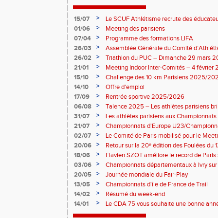
>
15/07
Le SCUF Athlétisme recrute des éducateur
2026-2027 !
>
01/06
Meeting des parisiens
>
07/04
Programme des formations LIFA
>
26/03
Assemblée Générale du Comité d’Athléti
>
26/02
Triathlon du PUC – Dimanche 29 mars 
>
21/01
Meeting Indoor Inter-Comités – 4 février
>
15/10
Challenge des 10 km Parisiens 2025/2026
>
14/10
Offre d'emploi
>
17/09
Rentrée sportive 2025/2026
>
06/08
Talence 2025 – Les athlètes parisiens br
de France Élite
>
31/07
Les athlètes parisiens aux Championnats
>
21/07
Championnats d'Europe U23/Championna
>
02/07
Le Comité de Paris mobilisé pour le Meet
>
20/06
Retour sur la 20ᵉ édition des Foulées du 1
>
18/06
Flavien SZOT améliore le record de Paris
>
03/06
Championnats départementaux à Ivry sur
>
20/05
Journée mondiale du Fair-Play
>
13/05
Championnats d'île de France de Trail
>
14/02
Résumé du week-end
>
14/01
Le CDA 75 vous souhaite une bonne anné