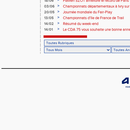
>
18/06
Flavien SZOT améliore le record de Paris
>
03/06
Championnats départementaux à Ivry sur
>
20/05
Journée mondiale du Fair-Play
>
13/05
Championnats d'île de France de Trail
>
14/02
Résumé du week-end
>
14/01
Le CDA 75 vous souhaite une bonne anné