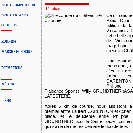
ATHLÉ COMPÉTITION
Résultats
Ce dimanche 
ATHLÉ ENFANTS
Paris Runni
édition de 
OFFICIELS
Vincennes. Ils
cette belle ép
de Vincenne
RUNNING
magnifique s
cœur du Chât
MARCHE NORDIQUE
Une course 
messieurs, a
FORMATIONS
c’est un gro
forme, c
CARENTON d
MÉDICAL
Philippe 
Plaisance Sports), Willy GRUNDTNER (ASA M
LATESTERE.
LIENS
Après 5 km de course, nous assistons 
premier entre Laurent CARENTON et Adrien
place, et le deuxième entre Philipp
GRUNDTNER pour la 3ème place, tout en r
quinzaine de mètres derrière le duo de tête.