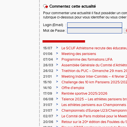
Commentez cette actualité
Pour commenter une actualité il faut posséder un compt
rubrique ci-dessous pour vous identifier ou vous crée
Login (Email)
:
Mot de Passe
:
>
15/07
Le SCUF Athlétisme recrute des éducateur
2026-2027 !
>
01/06
Meeting des parisiens
>
07/04
Programme des formations LIFA
>
26/03
Assemblée Générale du Comité d’Athléti
>
26/02
Triathlon du PUC – Dimanche 29 mars 
>
21/01
Meeting Indoor Inter-Comités – 4 février
>
15/10
Challenge des 10 km Parisiens 2025/2026
>
14/10
Offre d'emploi
>
17/09
Rentrée sportive 2025/2026
>
06/08
Talence 2025 – Les athlètes parisiens br
de France Élite
>
31/07
Les athlètes parisiens aux Championnats
>
21/07
Championnats d'Europe U23/Championna
>
02/07
Le Comité de Paris mobilisé pour le Meet
>
20/06
Retour sur la 20ᵉ édition des Foulées du 1