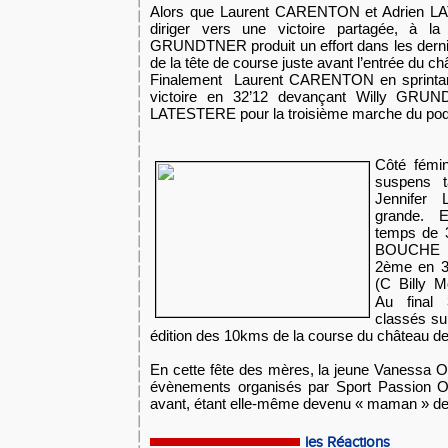
Alors que Laurent CARENTON et Adrien L
diriger vers une victoire partagée, à la 
GRUNDTNER produit un effort dans les dern
de la tête de course juste avant l’entrée du ch
Finalement Laurent CARENTON en sprintant
victoire en 32’12 devançant Willy GRUN
LATESTERE pour la troisième marche du po
Côté fémin
suspens t
Jennifer
grande. 
temps de 
BOUCHE (
2ème en 3
(C Billy 
Au final 
classés su
édition des 10kms de la course du château d
En cette fête des mères, la jeune Vanessa 
évènements organisés par Sport Passion Or
avant, étant elle-même devenu « maman » de
les Réactions