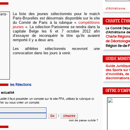
d'Athlétisme.
La liste des jeunes sélectionnés pour le match
Paris-Bruxelles est désormais disponible sur le site
CHARTE ÉTH
du Comité de Paris à la rubrique «
compétitions
jeunes
». La sélection Parisienne se rendra dans la
Le Comité Dépa
capitale Belge les 6 et 7 octobre 2012 afin
d'Athlétisme de
d’essayer de reconquérir le titre qu’ils avaient
Charte Régiona
remporté il y a deux ans.
de Déontologi
Région Ile-de-
Les athlètes sélectionnés recevront une
convocation dans les jours à venir.
GUIDE MINIS
Guide Juridiqu
des Sports sur
d’incivilités, d
discriminations
les Réactions
OFFRE D'EMP
actualité
ité il faut posséder un compte sur le site FFA, utilisez la rubrique ci-
fier ou vous créer un compte.
|
mot de passe oublié ?