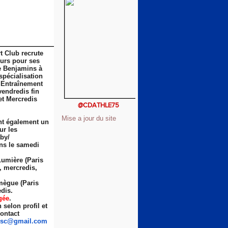
t Club recrute
eurs pour ses
e Benjamins à
spécialisation
 Entraînement
vendredis fin
et Mercredis
@CDATHLE75
Mise a jour du site
nt également un
ur les
by/
ns le samedi
Lumière (Paris
s, mercredis,
ègue (Paris
dis.
gée
.
selon profil et
ontact
sc
@gmail.com