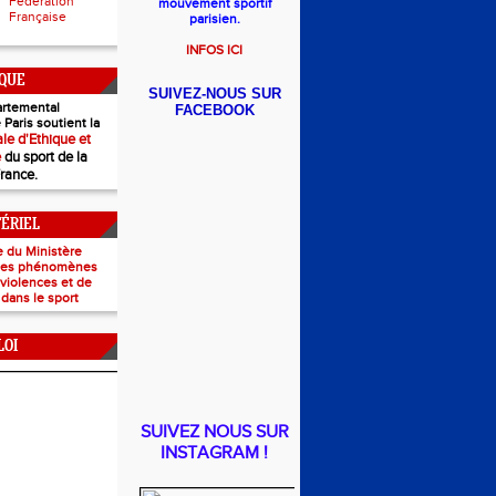
Fédération
mouvement sportif
Française
parisien.
INFOS ICI
IQUE
SUIVEZ-NOUS SUR
rtemental
FACEBOOK
 Paris soutient la
le d'Ethique et
e
du sport de la
France.
TÉRIEL
e du Ministère
 les phénomènes
e violences et de
 dans le sport
LOI
SUIVEZ NOUS SUR
INSTAGRAM !