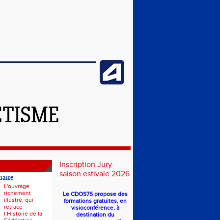
ÉTISME
Inscription Jury
saison estivale 2026
naire
L'ouvrage
richement
Le CDOS75 propose des
illustré, qui
formations gratuites, en
retrace
visioconférence, à
l’Histoire de la
destination du