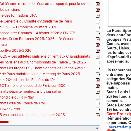
thlétisme recrute des éducateurs sportifs pour la saison
7 !
es parisiens
e des formations LIFA
 Générale du Comité d’Athlétisme de Paris
n du PUC – Dimanche 29 mars 2026
Le Paris Spor
ndoor Inter-Comités – 4 février 2026 à l’INSEP
deux entraîn
 des 10 km Parisiens 2025/2026 – 3ᵉ édition
groupes Pist
Cadets, avec 
mploi
Sauts, Haies.
sportive 2025/2026
les lundis et 
025 – Les athlètes parisiens brillent aux Championnats
d'après-midi 
 Élite
après-midis.
tes parisiens aux Championnats de France Élite 2025
nats d'Europe U23/Championnats de France Avenir
Ils recherche
 de Paris mobilisé pour le Meeting de Paris 2025
entraîneur po
catégories Ba
r la 20ᵉ édition des Foulées du 12ᵉ
éveils/poussi
ZOT améliore le record de Paris sur 1500m !
matin.
ats départementaux à Ivry sur seine
Stade Louis 
20) les lundi
ondiale du Fair-Play
samedis.
ats d'île de France de Trail
Stade Ladoum
du week-end
19) les
vendre
Carte Pro exi
 vous souhaite une bonne année 2025 !!!
Rémunération 
expérience. C
:
secretariat.
p