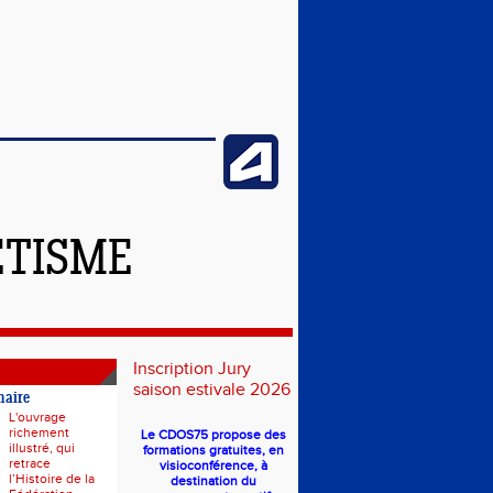
ÉTISME
Inscription Jury
saison estivale 2026
naire
L'ouvrage
richement
Le CDOS75 propose des
illustré, qui
formations gratuites, en
retrace
visioconférence, à
l’Histoire de la
destination du