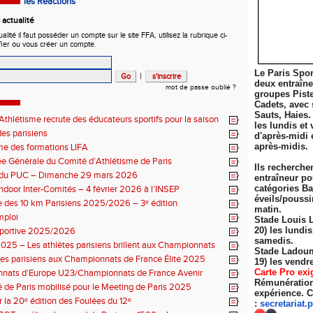
les Réactions
actualité
ité il faut posséder un compte sur le site FFA, utilisez la rubrique ci-
fier ou vous créer un compte.
Le Paris Spor
|
deux entraîn
mot de passe oublié ?
groupes Pist
Cadets, avec 
Sauts, Haies.
thlétisme recrute des éducateurs sportifs pour la saison
les lundis et 
7 !
es parisiens
d'après-midi 
après-midis.
e des formations LIFA
 Générale du Comité d’Athlétisme de Paris
Ils recherche
n du PUC – Dimanche 29 mars 2026
entraîneur po
catégories Ba
ndoor Inter-Comités – 4 février 2026 à l’INSEP
éveils/poussi
 des 10 km Parisiens 2025/2026 – 3ᵉ édition
matin.
mploi
Stade Louis 
20) les lundi
sportive 2025/2026
samedis.
025 – Les athlètes parisiens brillent aux Championnats
Stade Ladoum
 Élite
tes parisiens aux Championnats de France Élite 2025
19) les
vendre
Carte Pro exi
nats d'Europe U23/Championnats de France Avenir
Rémunération 
 de Paris mobilisé pour le Meeting de Paris 2025
expérience. C
r la 20ᵉ édition des Foulées du 12ᵉ
:
secretariat.
p