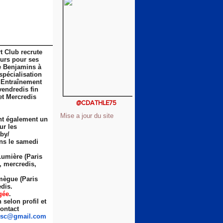
t Club recrute
eurs pour ses
e Benjamins à
spécialisation
 Entraînement
vendredis fin
et Mercredis
@CDATHLE75
Mise a jour du site
nt également un
ur les
by/
ns le samedi
Lumière (Paris
s, mercredis,
ègue (Paris
dis.
gée
.
selon profil et
ontact
sc
@gmail.com