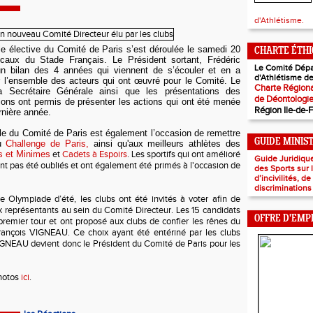
d'Athlétisme.
e élective du Comité de Paris s’est déroulée le samedi 20
CHARTE ÉTH
ocaux du Stade Français. Le Président sortant, Frédéric
Le Comité Dépa
n bilan des 4 années qui viennent de s’écouler et en a
d'Athlétisme de
er l’ensemble des acteurs qui ont œuvré pour le Comité. Le
Charte Régiona
a Secrétaire Générale ainsi que les présentations des
de Déontologi
ons ont permis de présenter les actions qui ont été menée
Région Ile-de-
rnière année.
e du Comité de Paris est également l’occasion de remettre
GUIDE MINIS
u
Challenge de Pari
s,
ainsi qu'aux meilleurs
athlètes des
s et Minimes
et
Cadets à Espoirs
. Les sportifs qui ont amélioré
Guide Juridiqu
nt pas été oubliés et
ont également été
primés
à l
'occasion de
des Sports sur
d’incivilités, d
discriminations
lympiade d’été, les clubs ont été invités à voter afin de
x représentants au sein du Comité Directeur. Les 15 candidats
OFFRE D'EMP
remier tour et ont proposé aux clubs de confier les rênes du
ançois VIGNEAU. Ce choix ayant été entériné par les clubs
IGNEAU devient donc le Président du Comité de Paris pour les
photos
ici
.