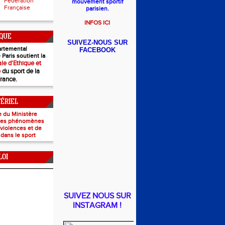
Fédération
mouvement sportif
Française
parisien.
INFOS ICI
IQUE
SUIVEZ-NOUS SUR
rtemental
FACEBOOK
 Paris soutient la
le d'Ethique et
e
du sport de la
France.
TÉRIEL
e du Ministère
 les phénomènes
e violences et de
 dans le sport
LOI
SUIVEZ NOUS SUR
INSTAGRAM !