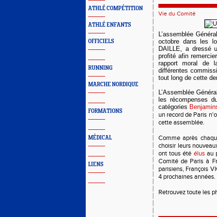
ATHLÉ COMPÉTITION
Vie du Comité
ATHLÉ ENFANTS
L’assemblée Général
octobre dans les l
OFFICIELS
DAILLE, a dressé u
profité afin remerci
rapport moral de l
RUNNING
différentes commissi
tout long de cette de
MARCHE NORDIQUE
L’Assemblée Général
les récompenses d
cat
égories
Benjamin
FORMATIONS
un record de Paris
n'o
cette assemblée
.
Comme après chaque O
MÉDICAL
choisir leurs nouveau
ont tous été
élus
au p
Comité de Paris à Fr
LIENS
parisiens, François V
4 prochaines années.
Retrouvez toute les 