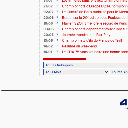
>
31/07
Les athlètes parisiens aux Championnats
>
21/07
Championnats d'Europe U23/Championna
>
02/07
Le Comité de Paris mobilisé pour le Meet
>
20/06
Retour sur la 20ᵉ édition des Foulées du 1
>
18/06
Flavien SZOT améliore le record de Paris
>
03/06
Championnats départementaux à Ivry sur
>
20/05
Journée mondiale du Fair-Play
>
13/05
Championnats d'île de France de Trail
>
14/02
Résumé du week-end
>
14/01
Le CDA 75 vous souhaite une bonne anné