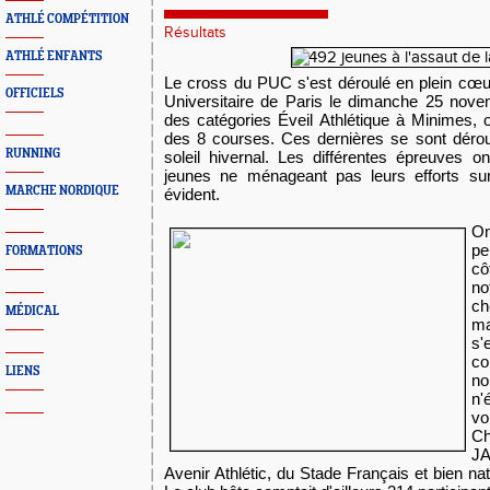
ATHLÉ COMPÉTITION
Résultats
ATHLÉ ENFANTS
Le cross du PUC s'est déroulé en plein cœur 
OFFICIELS
Universitaire de Paris le dimanche 25 nove
des catégories Éveil Athlétique à Minimes, o
des 8 courses. Ces dernières se sont dérou
RUNNING
soleil hivernal. Les différentes épreuves on
jeunes ne ménageant pas leurs efforts sur
MARCHE NORDIQUE
évident.
O
pe
FORMATIONS
cô
no
ch
MÉDICAL
ma
s'
co
LIENS
no
n'
v
Ch
JA
Avenir Athlétic, du Stade Français et bien n