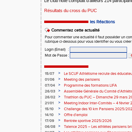
Le club hôte comptait d'ailleurs 214 participant
Résultats du cross du PUC
les Réactions
Commentez cette actualité
Pour commenter une actualité il faut posséder un compt
rubrique ci-dessous pour vous identifier ou vous crée
Login (Email)
:
Mot de Passe
:
>
15/07
Le SCUF Athlétisme recrute des éducateur
2026-2027 !
>
01/06
Meeting des parisiens
>
07/04
Programme des formations LIFA
>
26/03
Assemblée Générale du Comité d’Athléti
>
26/02
Triathlon du PUC – Dimanche 29 mars 
>
21/01
Meeting Indoor Inter-Comités – 4 février
>
15/10
Challenge des 10 km Parisiens 2025/2026
>
14/10
Offre d'emploi
>
17/09
Rentrée sportive 2025/2026
>
06/08
Talence 2025 – Les athlètes parisiens br
de France Élite