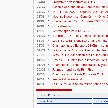
>
07/04
Programme des formations LIFA
>
26/03
Assemblée Générale du Comité d’Athléti
>
26/02
Triathlon du PUC – Dimanche 29 mars 
>
21/01
Meeting Indoor Inter-Comités – 4 février
>
15/10
Challenge des 10 km Parisiens 2025/2026
>
14/10
Offre d'emploi
>
17/09
Rentrée sportive 2025/2026
>
06/08
Talence 2025 – Les athlètes parisiens br
de France Élite
>
31/07
Les athlètes parisiens aux Championnats
>
21/07
Championnats d'Europe U23/Championna
>
02/07
Le Comité de Paris mobilisé pour le Meet
>
20/06
Retour sur la 20ᵉ édition des Foulées du 1
>
18/06
Flavien SZOT améliore le record de Paris
>
03/06
Championnats départementaux à Ivry sur
>
20/05
Journée mondiale du Fair-Play
>
13/05
Championnats d'île de France de Trail
>
14/02
Résumé du week-end
>
14/01
Le CDA 75 vous souhaite une bonne anné