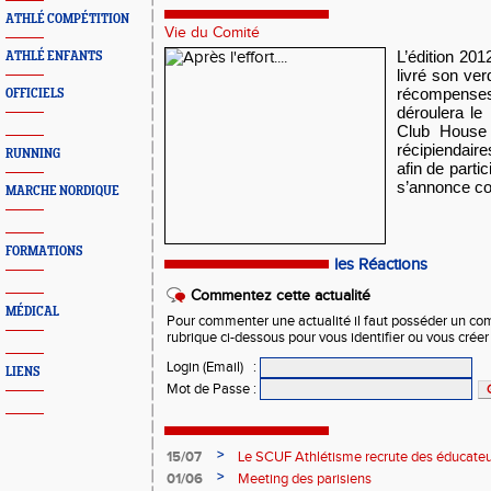
ATHLÉ COMPÉTITION
Vie du Comité
L’édition 20
ATHLÉ ENFANTS
livré son ve
récompenses
OFFICIELS
déroulera le
Club House 
récipiendaire
RUNNING
afin de parti
s’annonce co
MARCHE NORDIQUE
FORMATIONS
les Réactions
Commentez cette actualité
MÉDICAL
Pour commenter une actualité il faut posséder un compt
rubrique ci-dessous pour vous identifier ou vous crée
Login (Email)
:
LIENS
Mot de Passe
:
>
15/07
Le SCUF Athlétisme recrute des éducateur
2026-2027 !
>
01/06
Meeting des parisiens