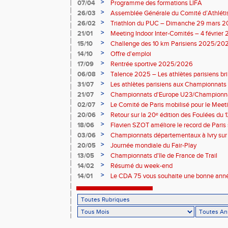
>
07/04
Programme des formations LIFA
>
26/03
Assemblée Générale du Comité d’Athléti
>
26/02
Triathlon du PUC – Dimanche 29 mars 
>
21/01
Meeting Indoor Inter-Comités – 4 février
>
15/10
Challenge des 10 km Parisiens 2025/2026
>
14/10
Offre d'emploi
>
17/09
Rentrée sportive 2025/2026
>
06/08
Talence 2025 – Les athlètes parisiens br
de France Élite
>
31/07
Les athlètes parisiens aux Championnats
>
21/07
Championnats d'Europe U23/Championna
>
02/07
Le Comité de Paris mobilisé pour le Meet
>
20/06
Retour sur la 20ᵉ édition des Foulées du 1
>
18/06
Flavien SZOT améliore le record de Paris
>
03/06
Championnats départementaux à Ivry sur
>
20/05
Journée mondiale du Fair-Play
>
13/05
Championnats d'île de France de Trail
>
14/02
Résumé du week-end
>
14/01
Le CDA 75 vous souhaite une bonne anné