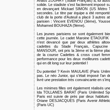
Anass ZOUHRY (Stade Français) a, lui aussi, 
solide. Le stadiste s’est facilement imposé s
en devançant Mickael SIMON (US Métro Tr
secondes. Le titre par équipe a été remporté
club de la porte d’Auteuil a placé 3 autres a
parisien : Vincent EVENOU (3ème), Yous
Mohamed BOUHAZA (9ème).
Les jeunes parisiens se sont également bi
cette journée. Le cadet Maroine ETAOUFIK 
n’est devancé que par deux athlètes altos
cadettes du Stade Français, Capucin
MANSOUR, ont pris la 3ème et la 6ème plac
de la course Cadettes & cross court femme
performance pour les deux meilleures cade
qui en dit long sur leur potentiel !
Du potentiel ? Kevin MAULAVE (Paris Unlim
pas. Le néo Junior, qui s’était imposé l’an 
livré une prestation très convaincante en s’im
Les minimes filles ont également réalisés une 
Ida TOLLANES BARAT (Paris Unlimited Sp
Paris est suivie de près par deux habitués
Oriane DESJACQUES (Paris Avenir Athlet
(Paris UC)