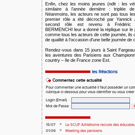
Enfin, chez les moins jeunes (ndlr : les vét
similaire à l’année dernière : triplée d
Néanmoins, les acteurs ne sont pas tous le
premier rôle a été décroché par Yannick
second rôle est revenu à Frédéric
BERMENCHI leur a donné la réplique sur le 
comme tous les acteurs de cette journée, ils
de qualité à l’occasion d’une belle journée de 
Rendez-vous dans 15 jours à Saint Fargeau-
les aventures des Parisiens aux Championn
country – Ile de France zone Est.
les Réactions
Commentez cette actualité
Pour commenter une actualité il faut posséder un compt
rubrique ci-dessous pour vous identifier ou vous crée
Login (Email)
:
Mot de Passe
:
>
15/07
Le SCUF Athlétisme recrute des éducateur
2026-2027 !
>
01/06
Meeting des parisiens