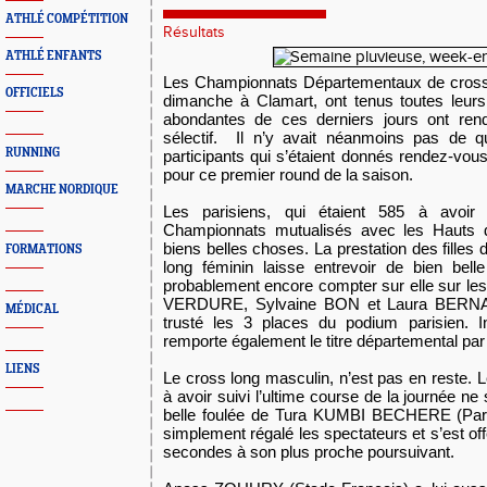
ATHLÉ COMPÉTITION
Résultats
ATHLÉ ENFANTS
Les Championnats Départementaux de cross,
OFFICIELS
dimanche à Clamart, ont tenus toutes leur
abondantes de ces derniers jours ont rend
sélectif. Il n’y avait néanmoins pas de q
RUNNING
participants qui s’étaient donnés rendez-vous
pour ce premier round de la saison.
MARCHE NORDIQUE
Les parisiens, qui étaient 585 à avoir
Championnats mutualisés avec les Hauts 
biens belles choses. La prestation des filles 
FORMATIONS
long féminin laisse entrevoir de bien belle
probablement encore compter sur elle sur les 
VERDURE, Sylvaine BON et Laura BERNAR
MÉDICAL
trusté les 3 places du podium parisien. In
remporte également le titre départemental par
LIENS
Le cross long masculin, n’est pas en reste.
à avoir suivi l’ultime course de la journée ne 
belle foulée de Tura KUMBI BECHERE (Paris
simplement régalé les spectateurs et s’est offe
secondes à son plus proche poursuivant.