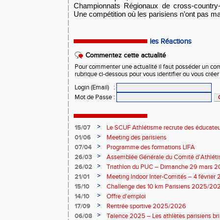
Championnats Régionaux de cross-country-
Une compétition où les parisiens n’ont pas m
les Réactions
Commentez cette actualité
Pour commenter une actualité il faut posséder un compt
rubrique ci-dessous pour vous identifier ou vous crée
Login (Email)
:
Mot de Passe
:
>
15/07
Le SCUF Athlétisme recrute des éducateur
2026-2027 !
>
01/06
Meeting des parisiens
>
07/04
Programme des formations LIFA
>
26/03
Assemblée Générale du Comité d’Athléti
>
26/02
Triathlon du PUC – Dimanche 29 mars 
>
21/01
Meeting Indoor Inter-Comités – 4 février
>
15/10
Challenge des 10 km Parisiens 2025/2026
>
14/10
Offre d'emploi
>
17/09
Rentrée sportive 2025/2026
>
06/08
Talence 2025 – Les athlètes parisiens br