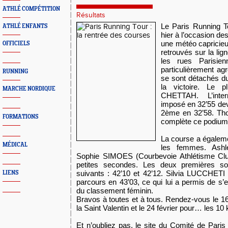
ATHLÉ COMPÉTITION
Résultats
Le Paris Running T
ATHLÉ ENFANTS
hier à l’occasion d
une météo capricieu
OFFICIELS
retrouvés sur la lig
les rues Parisie
particulièrement agr
RUNNING
se sont détachés du
la victoire. Le 
MARCHE NORDIQUE
CHETTAH. L’intern
imposé en 32’55 d
2ème en 32’58. T
FORMATIONS
complète ce podium
La course a égaleme
MÉDICAL
les femmes. Ash
Sophie SIMOES (Courbevoie Athlétisme Club
petites secondes. Les deux premières so
suivants : 42’10 et 42’12. Silvia LUCCHETI a
LIENS
parcours en 43’03, ce qui lui a permis de s
du classement féminin.
Bravos à toutes et à tous. Rendez-vous le 16
la Saint Valentin et le 24 février pour… les 1
Et n’oubliez pas, le site du Comité de Paris