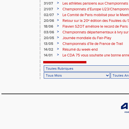
de France Élite
>
31/07
Les athlètes parisiens aux Championnats
>
21/07
Championnats d'Europe U23/Championna
>
02/07
Le Comité de Paris mobilisé pour le Meet
>
20/06
Retour sur la 20ᵉ édition des Foulées du 1
>
18/06
Flavien SZOT améliore le record de Paris
>
03/06
Championnats départementaux à Ivry sur
>
20/05
Journée mondiale du Fair-Play
>
13/05
Championnats d'île de France de Trail
>
14/02
Résumé du week-end
>
14/01
Le CDA 75 vous souhaite une bonne anné