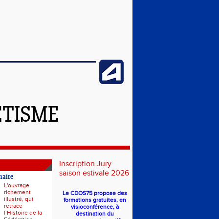
ÉTISME
Inscription Jury
saison estivale 2026
naire
L'ouvrage
richement
Le CDOS75 propose des
illustré, qui
formations gratuites, en
retrace
visioconférence, à
l’Histoire de la
destination du