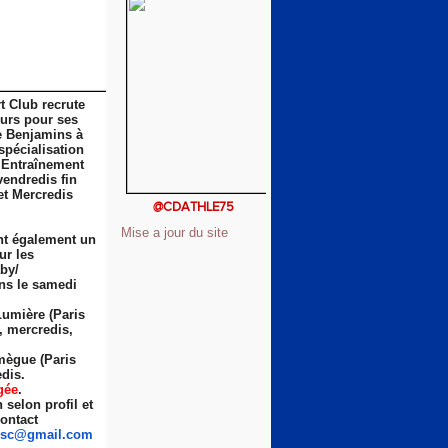
t Club recrute
eurs pour ses
e Benjamins à
spécialisation
 Entraînement
vendredis fin
et Mercredis
@CDATHLE75
Mise a jour du site
nt également un
ur les
by/
ns le samedi
Lumière (Paris
s, mercredis,
ègue (Paris
dis.
gée
.
selon profil et
ontact
sc
@gmail.com