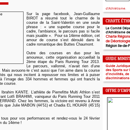
d'Athlétisme.
Sur la page facebook, Jean-Guillaume
BIROT a résumé tout le charme de la
CHARTE ÉTH
course de la Saint-Valentin en une seule
phrase : « une superbe course pour le
Le Comité Dépa
cadre, l'ambiance, le parcours pas si facile
d'Athlétisme de
mais jouable ». Pour sa 14ème édition, cet
Charte Régiona
amour de course s’est déroulé dans le
de Déontologi
cadre romantique des Buttes Chaumont.
Région Ile-de-
Outre des courses en duo pour les
amoureux, cette organisation accueillait la
GUIDE MINIS
2ème étape du Paris Running Tour 2013.
Le parcours, vallonné, n’avait rien d’une
Guide Juridiqu
des Sports sur
 Mais avouons-le c’est aussi que l’on aime dans la course
d’incivilités, d
ltés qui nous incitent à repousser nos limites et à puiser
discriminations
 à l’image des 334 hommes et femmes qui ont franchi la
tte course.
OFFRE D'EMP
 Ibrahim KANTE. L’athlète de Pierrefitte Multi Athlon s’est
ant Lotfi BRAHIMI, vainqueur du Paris Running Tour 2011
SERRAND. Chez les femmes, la victoire est revenu à Anne
dis que Julie MABON (44’51) et Chadia EL HOUARI (45’15)
 tous pour vos performances et rendez-vous le 24 février
m du 14ème !