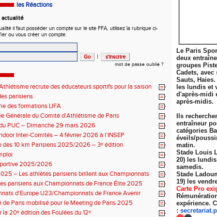
les Réactions
actualité
ité il faut posséder un compte sur le site FFA, utilisez la rubrique ci-
fier ou vous créer un compte.
Le Paris Spor
|
deux entraîn
mot de passe oublié ?
groupes Pist
Cadets, avec 
Sauts, Haies.
thlétisme recrute des éducateurs sportifs pour la saison
les lundis et 
7 !
d'après-midi 
es parisiens
après-midis.
e des formations LIFA
 Générale du Comité d’Athlétisme de Paris
Ils recherche
entraîneur po
n du PUC – Dimanche 29 mars 2026
catégories Ba
ndoor Inter-Comités – 4 février 2026 à l’INSEP
éveils/poussi
 des 10 km Parisiens 2025/2026 – 3ᵉ édition
matin.
Stade Louis 
mploi
20) les lundi
sportive 2025/2026
samedis.
025 – Les athlètes parisiens brillent aux Championnats
Stade Ladoum
 Élite
19) les
vendre
tes parisiens aux Championnats de France Élite 2025
Carte Pro exi
nats d'Europe U23/Championnats de France Avenir
Rémunération 
 de Paris mobilisé pour le Meeting de Paris 2025
expérience. C
:
secretariat.
p
r la 20ᵉ édition des Foulées du 12ᵉ