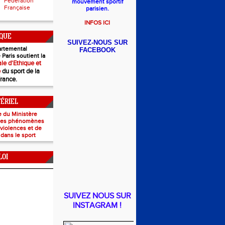
Fédération
mouvement sportif
Française
parisien.
INFOS ICI
IQUE
SUIVEZ-NOUS SUR
rtemental
FACEBOOK
 Paris soutient la
le d'Ethique et
e
du sport de la
France.
TÉRIEL
e du Ministère
 les phénomènes
e violences et de
 dans le sport
LOI
SUIVEZ NOUS SUR
INSTAGRAM !