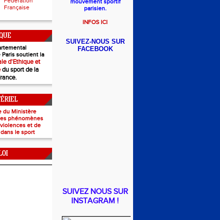
Fédération
mouvement sportif
Française
parisien.
INFOS ICI
IQUE
SUIVEZ-NOUS SUR
rtemental
FACEBOOK
 Paris soutient la
le d'Ethique et
e
du sport de la
France.
TÉRIEL
e du Ministère
 les phénomènes
e violences et de
 dans le sport
LOI
SUIVEZ NOUS SUR
INSTAGRAM !