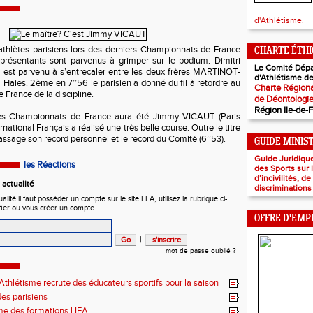
d'Athlétisme.
 athlètes parisiens lors des derniers Championnats de France
CHARTE ÉTH
eprésentants sont parvenus à grimper sur le podium. Dimitri
Le Comité Dépa
st parvenu à s’entrecaler entre les deux frères MARTINOT-
d'Athlétisme de
aies. 2ème en 7’’56 le parisien a donné du fil à retordre au
Charte Régiona
France de la discipline.
de Déontologi
Région Ile-de-
ces Championnats de France aura été Jimmy VICAUT (Paris
ernational Français a réalisé une très belle course. Outre le titre
passage son record personnel et le record du Comité (6’’53).
GUIDE MINIS
Guide Juridiqu
les Réactions
des Sports sur
d’incivilités, d
actualité
discriminations
ité il faut posséder un compte sur le site FFA, utilisez la rubrique ci-
fier ou vous créer un compte.
OFFRE D'EMP
|
mot de passe oublié ?
thlétisme recrute des éducateurs sportifs pour la saison
7 !
es parisiens
e des formations LIFA