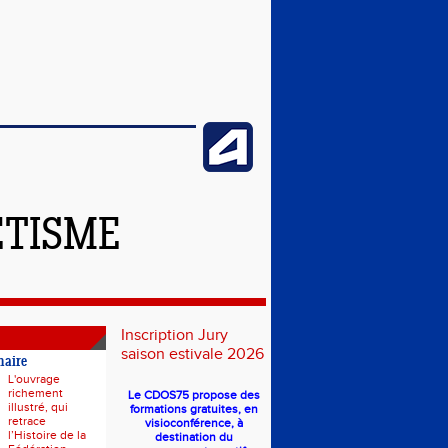
ÉTISME
Inscription Jury
saison estivale 2026
naire
L'ouvrage
richement
Le CDOS75 propose des
illustré, qui
formations gratuites, en
retrace
visioconférence, à
l’Histoire de la
destination du