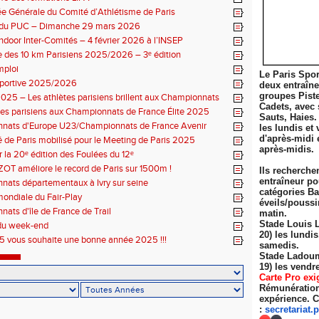
 Générale du Comité d’Athlétisme de Paris
n du PUC – Dimanche 29 mars 2026
ndoor Inter-Comités – 4 février 2026 à l’INSEP
 des 10 km Parisiens 2025/2026 – 3ᵉ édition
mploi
Le Paris Spor
sportive 2025/2026
deux entraîn
groupes Pist
025 – Les athlètes parisiens brillent aux Championnats
Cadets, avec 
 Élite
tes parisiens aux Championnats de France Élite 2025
Sauts, Haies.
nats d'Europe U23/Championnats de France Avenir
les lundis et 
d'après-midi 
 de Paris mobilisé pour le Meeting de Paris 2025
après-midis.
r la 20ᵉ édition des Foulées du 12ᵉ
ZOT améliore le record de Paris sur 1500m !
Ils recherche
entraîneur po
ats départementaux à Ivry sur seine
catégories Ba
ondiale du Fair-Play
éveils/poussi
ats d'île de France de Trail
matin.
Stade Louis 
du week-end
20) les lundi
 vous souhaite une bonne année 2025 !!!
samedis.
Stade Ladoum
19) les
vendre
Carte Pro exi
Rémunération 
expérience. C
:
secretariat.
p