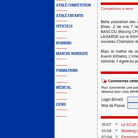
ATHLÉ COMPÉTITION
Compétition à venir
ATHLÉ ENFANTS
Belle prestation des
OFFICIELS
Elites. 2 de nos 7 r
BASCOU (Racing CF) e
LAGARDE sur le 60m H
nouveau Champion de 
RUNNING
Mais le maître de 
MARCHE NORDIQUE
Avenir Athletic). L’int
national, il égale au 
FORMATIONS
Commentez cette 
MÉDICAL
Pour commenter une actual
dessous pour vous identi
Login (Email)
:
LIENS
Mot de Passe
:
>
15/07
Le SCUF A
2026-202
>
01/06
Meeting d
>
07/04
Programm