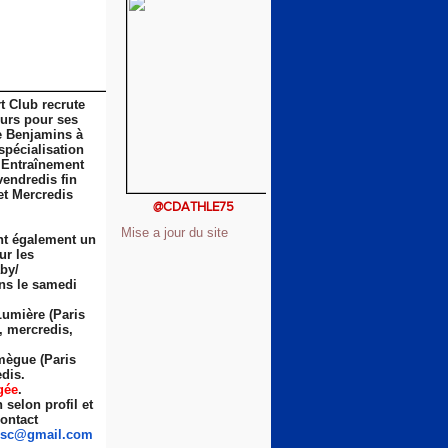
t Club recrute
eurs pour ses
e Benjamins à
spécialisation
 Entraînement
vendredis fin
et Mercredis
@CDATHLE75
Mise a jour du site
nt également un
ur les
by/
ns le samedi
Lumière (Paris
s, mercredis,
ègue (Paris
dis.
gée
.
selon profil et
ontact
sc
@gmail.com