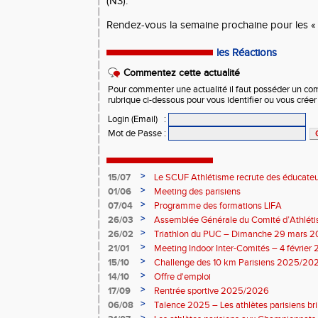
(N3).
Rendez-vous la semaine prochaine pour les «
les Réactions
Commentez cette actualité
Pour commenter une actualité il faut posséder un compt
rubrique ci-dessous pour vous identifier ou vous crée
Login (Email)
:
Mot de Passe
:
>
15/07
Le SCUF Athlétisme recrute des éducateur
2026-2027 !
>
01/06
Meeting des parisiens
>
07/04
Programme des formations LIFA
>
26/03
Assemblée Générale du Comité d’Athléti
>
26/02
Triathlon du PUC – Dimanche 29 mars 
>
21/01
Meeting Indoor Inter-Comités – 4 février
>
15/10
Challenge des 10 km Parisiens 2025/2026
>
14/10
Offre d'emploi
>
17/09
Rentrée sportive 2025/2026
>
06/08
Talence 2025 – Les athlètes parisiens br
de France Élite