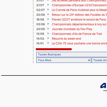
>
31/07
Les athlètes parisiens aux Championnats
>
21/07
Championnats d'Europe U23/Championna
>
02/07
Le Comité de Paris mobilisé pour le Meet
>
20/06
Retour sur la 20ᵉ édition des Foulées du 1
>
18/06
Flavien SZOT améliore le record de Paris
>
03/06
Championnats départementaux à Ivry sur
>
20/05
Journée mondiale du Fair-Play
>
13/05
Championnats d'île de France de Trail
>
14/02
Résumé du week-end
>
14/01
Le CDA 75 vous souhaite une bonne anné