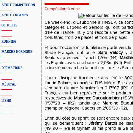
ATHLÉ COMPÉTITION
Compétition à venir
ATHLÉ ENFANTS
Ce week-end, d’Eaubonne à l’INSEP, ce sont
OFFICIELS
catégories Espoirs et Seniors qui ont parti
d’Ile-de-France. Ils y ont récolté une petit
trois titres, trois 2e places et trois 3e places
RUNNING
Et pour l’occasion, la lumière se porte vers la
MARCHE NORDIQUE
Stade Français ont brillé.
Sara Valocy
y dé
Seniors après avoir franchi 1,70m (N4),
Maxime
les Espoirs avec une barre à 2,03m (N4). Enfi
la troisième marche du podium chez les Senior
FORMATIONS
L’autre discipline fructueuse aura été le 80
Laurie Palmer
, licenciée à l’US Métro. Elle av
MÉDICAL
s’empare du titre francilien en 2'17''67 (IR1).
Français est bien représenté sur le podium
respectives de
Maxence Ducoulombier
(1'56''
LIENS
(1'57''28 – IR2) tandis que
Maroine Etaouf
champion régional Cadets en 2'05''30 (R2).
Enfin du côté du sprint, ce sont encore deux 
qui se démarquent :
Jérémy Bartoli
se cla
(49''90 – IR1) et Myriam Jalma prend la 2e 