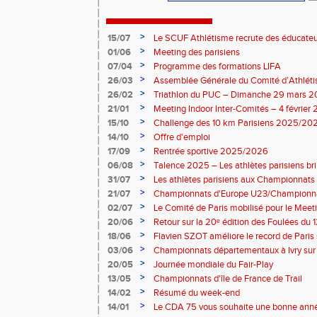
>
15/07
Le SCUF Athlétisme recrute des éducateur
2026-2027 !
>
01/06
Meeting des parisiens
>
07/04
Programme des formations LIFA
>
26/03
Assemblée Générale du Comité d’Athléti
>
26/02
Triathlon du PUC – Dimanche 29 mars 
>
21/01
Meeting Indoor Inter-Comités – 4 février
>
15/10
Challenge des 10 km Parisiens 2025/2026
>
14/10
Offre d'emploi
>
17/09
Rentrée sportive 2025/2026
>
06/08
Talence 2025 – Les athlètes parisiens br
de France Élite
>
31/07
Les athlètes parisiens aux Championnats
>
21/07
Championnats d'Europe U23/Championna
>
02/07
Le Comité de Paris mobilisé pour le Meet
>
20/06
Retour sur la 20ᵉ édition des Foulées du 1
>
18/06
Flavien SZOT améliore le record de Paris
>
03/06
Championnats départementaux à Ivry sur
>
20/05
Journée mondiale du Fair-Play
>
13/05
Championnats d'île de France de Trail
>
14/02
Résumé du week-end
>
14/01
Le CDA 75 vous souhaite une bonne anné