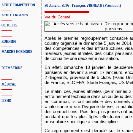
ATHLÉ COMPÉTITION
20 Janvier 2014 - François VIGNEAU (Président)
ATHLÉ ENFANTS
Vie du Comité
OFFICIELS
Après le premier regroupement consacré au
RUNNING
country organisé le dimanche 5 janvier 2014, 
des compétences et des infrastructures visan
MARCHE NORDIQUE
meilleurs jeunes athlètes des clubs parisiens
de connaître une deuxième réalisation.
En effet, dimanche 19 janvier, le deuxième
FORMATIONS
parisiens en devenir a réuni 17 lanceurs, enc
2 dirigeants, provenant de 5 clubs (Paris Un
de France, SLC FFA, Stade Français, US Métr
MÉDICAL
Le matin, ces jeunes athlètes (de minimes 2 
entraînement technique dans un ou deux des 
LIENS
en commun, ils ont bénéficié des conseils 
« info santé » sur l’hygiène de vie, la nutrit
des compétitions. Puis, les plus jeunes ont pu s
pendant que les plus âgés effectuaient un
musculaire spécifique à leur discipline.
Ce regroupement s’est déroulé sur le stad