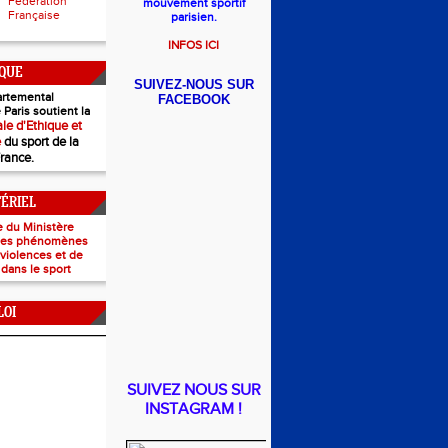
Fédération
mouvement sportif
Française
parisien.
INFOS ICI
IQUE
SUIVEZ-NOUS SUR
rtemental
FACEBOOK
 Paris soutient la
le d'Ethique et
e
du sport de la
France.
TÉRIEL
e du Ministère
 les phénomènes
e violences et de
 dans le sport
LOI
SUIVEZ NOUS SUR
INSTAGRAM !