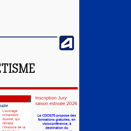
ÉTISME
Inscription Jury
saison estivale 2026
naire
L'ouvrage
richement
Le CDOS75 propose des
illustré, qui
formations gratuites, en
retrace
visioconférence, à
l’Histoire de la
destination du