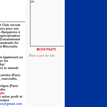
t Club recrute
eurs pour ses
e Benjamins à
spécialisation
 Entraînement
vendredis fin
et Mercredis
@CDATHLE75
Mise a jour du site
nt également un
ur les
by/
ns le samedi
Lumière (Paris
s, mercredis,
ègue (Paris
dis.
gée
.
selon profil et
ontact
sc
@gmail.com