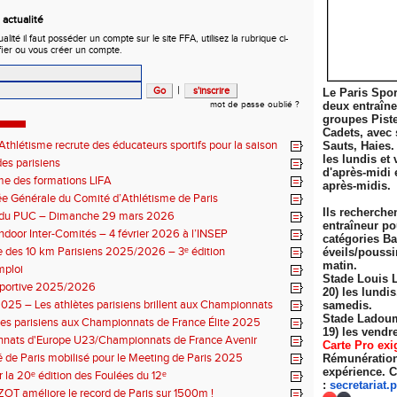
actualité
ité il faut posséder un compte sur le site FFA, utilisez la rubrique ci-
fier ou vous créer un compte.
|
Le Paris Spor
mot de passe oublié ?
deux entraîn
groupes Pist
Cadets, avec 
thlétisme recrute des éducateurs sportifs pour la saison
Sauts, Haies.
7 !
les lundis et 
es parisiens
d'après-midi 
e des formations LIFA
après-midis.
 Générale du Comité d’Athlétisme de Paris
Ils recherche
n du PUC – Dimanche 29 mars 2026
entraîneur po
ndoor Inter-Comités – 4 février 2026 à l’INSEP
catégories Ba
 des 10 km Parisiens 2025/2026 – 3ᵉ édition
éveils/poussi
matin.
mploi
Stade Louis 
sportive 2025/2026
20) les lundi
025 – Les athlètes parisiens brillent aux Championnats
samedis.
 Élite
Stade Ladoum
tes parisiens aux Championnats de France Élite 2025
19) les
vendre
nats d'Europe U23/Championnats de France Avenir
Carte Pro exi
 de Paris mobilisé pour le Meeting de Paris 2025
Rémunération 
expérience. C
r la 20ᵉ édition des Foulées du 12ᵉ
:
secretariat.
p
ZOT améliore le record de Paris sur 1500m !