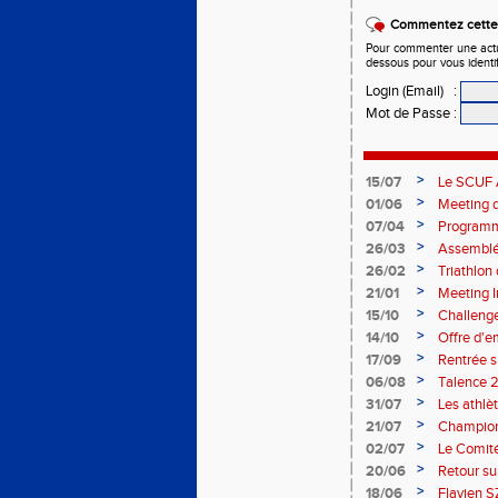
Commentez cette 
Pour commenter une actual
dessous pour vous identi
Login (Email)
:
Mot de Passe
:
>
15/07
Le SCUF A
2026-202
>
01/06
Meeting d
>
07/04
Programm
>
26/03
Assemblée
>
26/02
Triathlo
>
21/01
Meeting I
>
15/10
Challenge
>
14/10
Offre d'e
>
17/09
Rentrée 
>
06/08
Talence 2
de France
>
31/07
Les athlè
>
21/07
Champion
>
02/07
Le Comité
>
20/06
Retour su
>
18/06
Flavien S