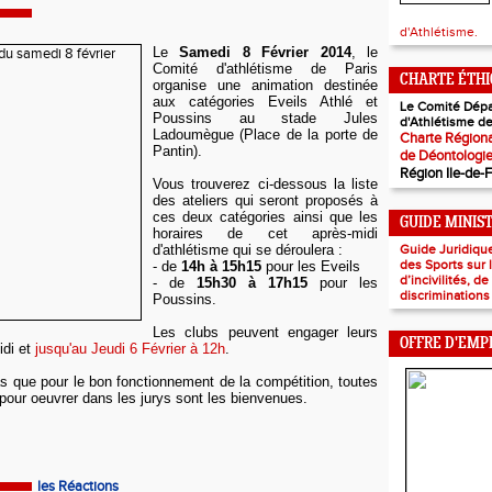
d'Athlétisme.
Le
Samedi 8 Février 2014
, le
Comité d'athlétisme de Paris
CHARTE ÉTH
organise une animation destinée
aux catégories Eveils Athlé et
Le Comité Dépa
Poussins au stade Jules
d'Athlétisme de
Ladoumègue (Place de la porte de
Charte Régiona
Pantin).
de Déontologi
Région Ile-de-
Vous trouverez ci-dessous la liste
des ateliers qui seront proposés à
ces deux catégories ainsi que les
GUIDE MINIS
horaires de cet après-midi
d'athlétisme qui se déroulera :
Guide Juridiqu
des Sports sur
- de
14h à 15h15
pour les Eveils
d’incivilités, d
- de
15h30 à 17h15
pour les
discriminations
Poussins.
Les clubs peuvent engager leurs
OFFRE D'EMP
idi et
jusqu'au Jeudi 6 Février à 12h
.
as que pour le bon fonctionnement de la compétition, toutes
pour oeuvrer dans les jurys sont les bienvenues.
les Réactions