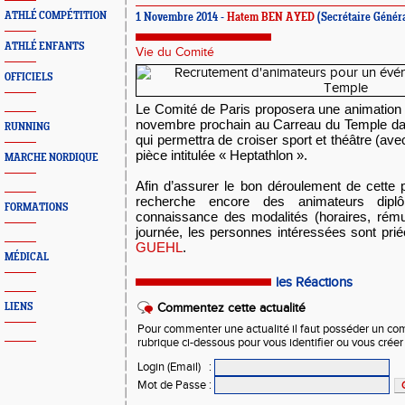
ATHLÉ COMPÉTITION
1 Novembre 2014 -
Hatem BEN AYED
(Secrétaire Généra
ATHLÉ ENFANTS
Vie du Comité
OFFICIELS
Le Comité de Paris proposera une animation 
novembre prochain au Carreau du Temple dan
RUNNING
qui permettra de croiser sport et théâtre (ave
pièce intitulée « Heptathlon ».
MARCHE NORDIQUE
Afin d’assurer le bon déroulement de cette 
recherche encore des animateurs dipl
FORMATIONS
connaissance des modalités (horaires, rému
journée, les personnes intéressées sont pri
GUEHL
.
MÉDICAL
les Réactions
LIENS
Commentez cette actualité
Pour commenter une actualité il faut posséder un compt
rubrique ci-dessous pour vous identifier ou vous crée
Login (Email)
:
Mot de Passe
: