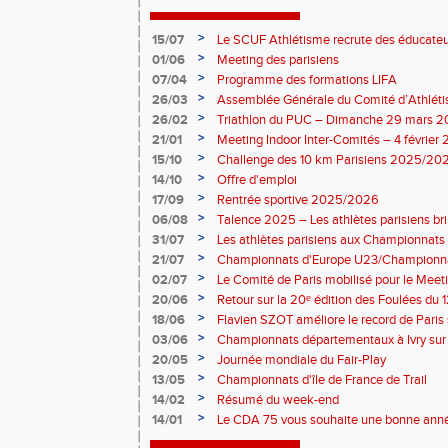
>
15/07
Le SCUF Athlétisme recrute des éducateur
2026-2027 !
>
01/06
Meeting des parisiens
>
07/04
Programme des formations LIFA
>
26/03
Assemblée Générale du Comité d’Athléti
>
26/02
Triathlon du PUC – Dimanche 29 mars 
>
21/01
Meeting Indoor Inter-Comités – 4 février
>
15/10
Challenge des 10 km Parisiens 2025/2026
>
14/10
Offre d'emploi
>
17/09
Rentrée sportive 2025/2026
>
06/08
Talence 2025 – Les athlètes parisiens br
de France Élite
>
31/07
Les athlètes parisiens aux Championnats
>
21/07
Championnats d'Europe U23/Championna
>
02/07
Le Comité de Paris mobilisé pour le Meet
>
20/06
Retour sur la 20ᵉ édition des Foulées du 1
>
18/06
Flavien SZOT améliore le record de Paris
>
03/06
Championnats départementaux à Ivry sur
>
20/05
Journée mondiale du Fair-Play
>
13/05
Championnats d'île de France de Trail
>
14/02
Résumé du week-end
>
14/01
Le CDA 75 vous souhaite une bonne anné