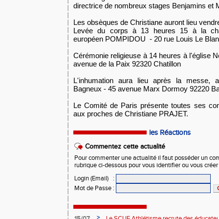
directrice de nombreux stages Benjamins et 
Les obsèques de Christiane auront lieu vendre
Levée du corps à 13 heures 15 à la cha
européen POMPIDOU - 20 rue Louis Le Blan
Cérémonie religieuse à 14 heures à l'église 
avenue de la Paix 92320 Chatillon
L'inhumation aura lieu après la messe, a
Bagneux - 45 avenue Marx Dormoy 92220 B
Le Comité de Paris présente toutes ses con
aux proches de Christiane PRAJET.
les Réactions
Commentez cette actualité
Pour commenter une actualité il faut posséder un compt
rubrique ci-dessous pour vous identifier ou vous crée
Login (Email)
:
Mot de Passe
:
>
15/07
Le SCUF Athlétisme recrute des éducateur