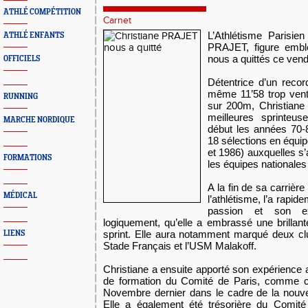
ATHLÉ COMPÉTITION
Carnet
L’Athlétisme Parisien
ATHLÉ ENFANTS
PRAJET, figure emblé
nous a quittés ce vend
OFFICIELS
Détentrice d’un recor
même 11’58 trop vent
RUNNING
sur 200m, Christiane
meilleures sprinteus
MARCHE NORDIQUE
début les années 70-8
18 sélections en équi
et 1986) auxquelles s’
FORMATIONS
les équipes nationales
A la fin de sa carrièr
MÉDICAL
l’athlétisme, l’a rapi
passion et son ex
logiquement, qu’elle a embrassé une brillant
sprint. Elle aura notamment marqué deux cl
LIENS
Stade Français et l’USM Malakoff.
Christiane a ensuite apporté son expérience
de formation du Comité de Paris, comme ce
Novembre dernier dans le cadre de la nouve
Elle a également été trésorière du Comité