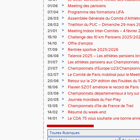
2026-2027 !
>
01/06
Meeting des parisiens
>
07/04
Programme des formations LIFA
>
26/03
Assemblée Générale du Comité d’Athléti
>
26/02
Triathlon du PUC – Dimanche 29 mars 
>
21/01
Meeting Indoor Inter-Comités – 4 février
>
15/10
Challenge des 10 km Parisiens 2025/2026
>
14/10
Offre d'emploi
>
17/09
Rentrée sportive 2025/2026
>
06/08
Talence 2025 – Les athlètes parisiens br
de France Élite
>
31/07
Les athlètes parisiens aux Championnats
>
21/07
Championnats d'Europe U23/Championna
>
02/07
Le Comité de Paris mobilisé pour le Meet
>
20/06
Retour sur la 20ᵉ édition des Foulées du 1
>
18/06
Flavien SZOT améliore le record de Paris
>
03/06
Championnats départementaux à Ivry sur
>
20/05
Journée mondiale du Fair-Play
>
13/05
Championnats d'île de France de Trail
>
14/02
Résumé du week-end
>
14/01
Le CDA 75 vous souhaite une bonne anné