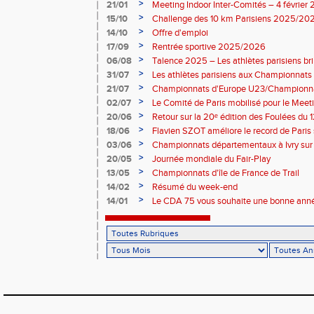
>
21/01
Meeting Indoor Inter-Comités – 4 février
>
15/10
Challenge des 10 km Parisiens 2025/2026
>
14/10
Offre d'emploi
>
17/09
Rentrée sportive 2025/2026
>
06/08
Talence 2025 – Les athlètes parisiens br
de France Élite
>
31/07
Les athlètes parisiens aux Championnats
>
21/07
Championnats d'Europe U23/Championna
>
02/07
Le Comité de Paris mobilisé pour le Meet
>
20/06
Retour sur la 20ᵉ édition des Foulées du 1
>
18/06
Flavien SZOT améliore le record de Paris
>
03/06
Championnats départementaux à Ivry sur
>
20/05
Journée mondiale du Fair-Play
>
13/05
Championnats d'île de France de Trail
>
14/02
Résumé du week-end
>
14/01
Le CDA 75 vous souhaite une bonne anné