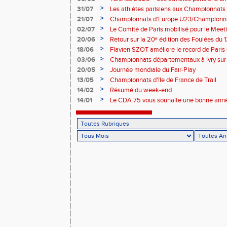
de France Élite
>
31/07
Les athlètes parisiens aux Championnats
>
21/07
Championnats d'Europe U23/Championna
>
02/07
Le Comité de Paris mobilisé pour le Meet
>
20/06
Retour sur la 20ᵉ édition des Foulées du 1
>
18/06
Flavien SZOT améliore le record de Paris
>
03/06
Championnats départementaux à Ivry sur
>
20/05
Journée mondiale du Fair-Play
>
13/05
Championnats d'île de France de Trail
>
14/02
Résumé du week-end
>
14/01
Le CDA 75 vous souhaite une bonne anné