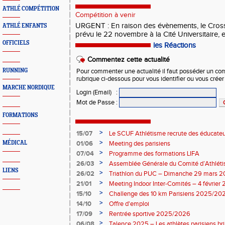
ATHLÉ COMPÉTITION
Compétition à venir
URGENT : En raison des évènements, le Cross
ATHLÉ ENFANTS
prévu le 22 novembre à la Cité Universitaire, e
OFFICIELS
les Réactions
Commentez cette actualité
RUNNING
Pour commenter une actualité il faut posséder un compt
rubrique ci-dessous pour vous identifier ou vous crée
MARCHE NORDIQUE
Login (Email)
:
Mot de Passe
:
FORMATIONS
>
15/07
Le SCUF Athlétisme recrute des éducateur
2026-2027 !
>
MÉDICAL
01/06
Meeting des parisiens
>
07/04
Programme des formations LIFA
>
26/03
Assemblée Générale du Comité d’Athléti
LIENS
>
26/02
Triathlon du PUC – Dimanche 29 mars 
>
21/01
Meeting Indoor Inter-Comités – 4 février
>
15/10
Challenge des 10 km Parisiens 2025/2026
>
14/10
Offre d'emploi
>
17/09
Rentrée sportive 2025/2026
>
06/08
Talence 2025 – Les athlètes parisiens br