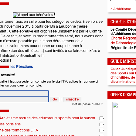
d'Athlétisme.
rtementaux en salle pour les catégories cadets à seniors se
CHARTE ÉTH
28 novembre 2015 à partir de 13h à Eaubonne (heure
Le Comité Dépa
ariat). Cette épreuve est organisée uniquement par le Comité
d'Athlétisme de
. De ce fait, et avec un programme très serré, nous avons donc
Charte Régiona
n d'œuvre possible pour le bon déroulement de la
de Déontologi
onnes volontaires pour donner un coup de main à
Région Ile-de-
onfirmation des athlètes, ...) sont invités à se faire connaître à
dministration@parisathle.fr.
pation !
GUIDE MINIS
les Réactions
Guide Juridiqu
des Sports sur
actualité
d’incivilités, d
ité il faut posséder un compte sur le site FFA, utilisez la rubrique ci-
discriminations
fier ou vous créer un compte.
OFFRE D'EMP
|
mot de passe oublié ?
thlétisme recrute des éducateurs sportifs pour la saison
7 !
es parisiens
e des formations LIFA