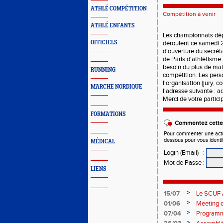
ATHLÉ COMPÉTITION
Compétition à venir
ATHLÉ ENFANTS
Les championnats dépa
OFFICIELS
déroulent ce samedi 
d'ouverture du secrét
de Paris d'athlétisme
besoin du plus de mai
RUNNING
compétition. Les pers
l'organisation (jury, c
MARCHE NORDIQUE
l'adresse suivante : a
Merci de votre partici
FORMATIONS
Commentez cette 
Pour commenter une actual
dessous pour vous identi
MÉDICAL
Login (Email)
:
Mot de Passe
:
LIENS
>
15/07
Le SCUF A
2026-202
>
01/06
Meeting d
>
07/04
Programm
>