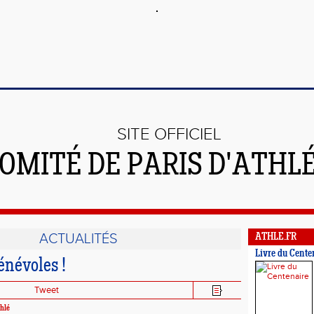
SITE OFFICIEL
OMITÉ DE PARIS D'ATHL
ACTUALITÉS
ATHLE.FR
Livre du Cente
énévoles !
Tweet
hlé