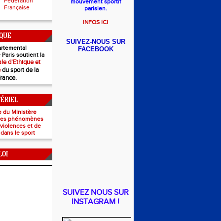
Fédération
mouvement sportif
Française
parisien.
INFOS ICI
IQUE
SUIVEZ-NOUS SUR
rtemental
FACEBOOK
 Paris soutient la
le d'Ethique et
e
du sport de la
France.
TÉRIEL
e du Ministère
 les phénomènes
e violences et de
 dans le sport
LOI
SUIVEZ NOUS SUR
INSTAGRAM !