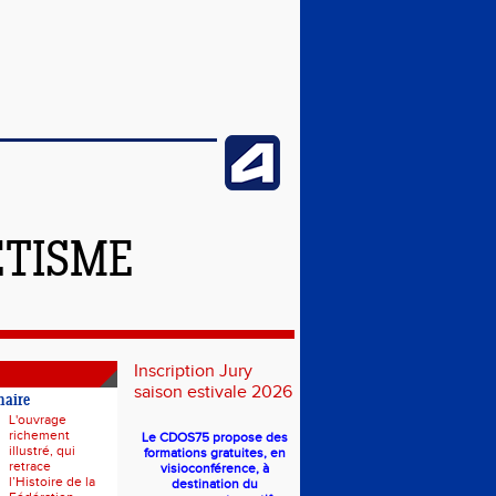
ÉTISME
Inscription Jury
saison estivale 2026
naire
L'ouvrage
richement
Le CDOS75 propose des
illustré, qui
formations gratuites, en
retrace
visioconférence, à
l’Histoire de la
destination du