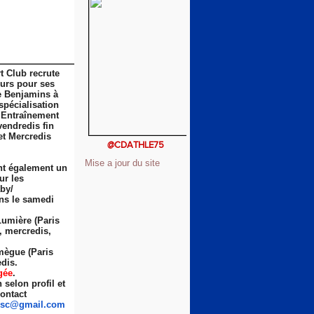
t Club recrute
eurs pour ses
e Benjamins à
spécialisation
 Entraînement
vendredis fin
et Mercredis
@CDATHLE75
Mise a jour du site
nt également un
ur les
by/
ns le samedi
Lumière (Paris
s, mercredis,
ègue (Paris
dis.
gée
.
selon profil et
ontact
sc
@gmail.com