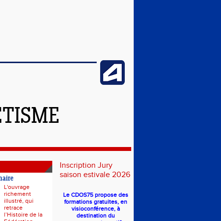
ÉTISME
Inscription Jury
saison estivale 2026
naire
L'ouvrage
richement
Le CDOS75 propose des
illustré, qui
formations gratuites, en
retrace
visioconférence, à
l’Histoire de la
destination du