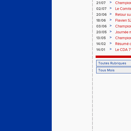
>
21/07
Champion
>
02/07
Le Comité
>
20/06
Retour su
>
18/06
Flavien S
>
03/06
Championn
>
20/05
Journée m
>
13/05
Championn
>
14/02
Résumé 
>
14/01
Le CDA 75