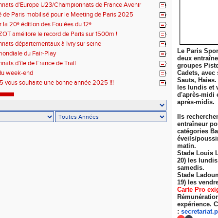
nats d'Europe U23/Championnats de France Avenir
 de Paris mobilisé pour le Meeting de Paris 2025
r la 20ᵉ édition des Foulées du 12ᵉ
ZOT améliore le record de Paris sur 1500m !
ats départementaux à Ivry sur seine
Le Paris Spor
ondiale du Fair-Play
deux entraîn
ats d'île de France de Trail
groupes Pist
du week-end
Cadets, avec 
Sauts, Haies.
 vous souhaite une bonne année 2025 !!!
les lundis et 
d'après-midi 
après-midis.
Ils recherche
entraîneur po
catégories Ba
éveils/poussi
matin.
Stade Louis 
20) les lundi
samedis.
Stade Ladoum
19) les
vendre
Carte Pro exi
Rémunération 
expérience. C
:
secretariat.
p