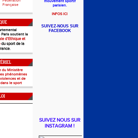
Fédération
mouvement sportif
Française
parisien.
INFOS ICI
IQUE
SUIVEZ-NOUS SUR
rtemental
FACEBOOK
 Paris soutient la
le d'Ethique et
e
du sport de la
France.
TÉRIEL
e du Ministère
 les phénomènes
e violences et de
 dans le sport
LOI
SUIVEZ NOUS SUR
INSTAGRAM !