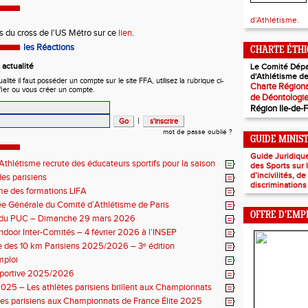
d'Athlétisme.
ts du cross de l'US Métro sur ce
lien
.
les Réactions
CHARTE ÉTH
actualité
Le Comité Dépa
d'Athlétisme de
ité il faut posséder un compte sur le site FFA, utilisez la rubrique ci-
Charte Régiona
fier ou vous créer un compte.
de Déontologi
Région Ile-de-
|
mot de passe oublié ?
GUIDE MINIS
Guide Juridiqu
thlétisme recrute des éducateurs sportifs pour la saison
des Sports sur
7 !
d’incivilités, d
es parisiens
discriminations
e des formations LIFA
 Générale du Comité d’Athlétisme de Paris
OFFRE D'EMP
n du PUC – Dimanche 29 mars 2026
ndoor Inter-Comités – 4 février 2026 à l’INSEP
 des 10 km Parisiens 2025/2026 – 3ᵉ édition
mploi
sportive 2025/2026
025 – Les athlètes parisiens brillent aux Championnats
 Élite
tes parisiens aux Championnats de France Élite 2025