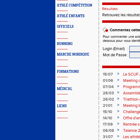
ATHLÉ COMPÉTITION
Résultats
Retrouvez les résulta
ATHLÉ ENFANTS
OFFICIELS
Commentez cette 
Pour commenter une actual
dessous pour vous identi
RUNNING
Login (Email)
:
MARCHE NORDIQUE
Mot de Passe
:
FORMATIONS
>
15/07
Le SCUF A
2026-202
>
01/06
Meeting d
>
07/04
Programm
MÉDICAL
>
26/03
Assemblée
>
26/02
Triathlo
>
21/01
Meeting I
LIENS
>
15/10
Challenge
>
14/10
Offre d'e
>
17/09
Rentrée 
>
06/08
Talence 2
de France
>
31/07
Les athlè