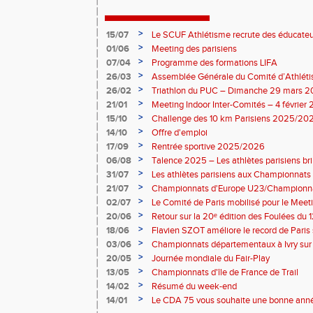
>
15/07
Le SCUF Athlétisme recrute des éducateur
2026-2027 !
>
01/06
Meeting des parisiens
>
07/04
Programme des formations LIFA
>
26/03
Assemblée Générale du Comité d’Athléti
>
26/02
Triathlon du PUC – Dimanche 29 mars 
>
21/01
Meeting Indoor Inter-Comités – 4 février
>
15/10
Challenge des 10 km Parisiens 2025/2026
>
14/10
Offre d'emploi
>
17/09
Rentrée sportive 2025/2026
>
06/08
Talence 2025 – Les athlètes parisiens br
de France Élite
>
31/07
Les athlètes parisiens aux Championnats
>
21/07
Championnats d'Europe U23/Championna
>
02/07
Le Comité de Paris mobilisé pour le Meet
>
20/06
Retour sur la 20ᵉ édition des Foulées du 1
>
18/06
Flavien SZOT améliore le record de Paris
>
03/06
Championnats départementaux à Ivry sur
>
20/05
Journée mondiale du Fair-Play
>
13/05
Championnats d'île de France de Trail
>
14/02
Résumé du week-end
>
14/01
Le CDA 75 vous souhaite une bonne anné