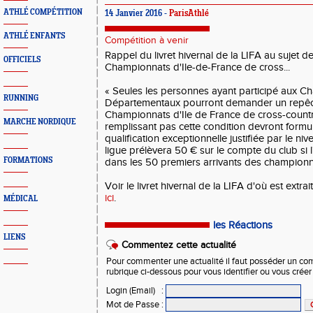
ATHLÉ COMPÉTITION
14 Janvier 2016 -
ParisAthlé
ATHLÉ ENFANTS
Compétition à venir
Rappel du livret hivernal de la LIFA au sujet 
OFFICIELS
Championnats d'Ile-de-France de cross...
« Seules les personnes ayant participé aux 
RUNNING
Départementaux pourront demander un repêc
Championnats d'Ile de France de cross-country
MARCHE NORDIQUE
remplissant pas cette condition devront for
qualification exceptionnelle justifiée par le nive
ligue prélèvera 50 € sur le compte du club si l
FORMATIONS
dans les 50 premiers arrivants des championna
Voir le livret hivernal de la LIFA d'où est extra
ici
.
MÉDICAL
les Réactions
LIENS
Commentez cette actualité
Pour commenter une actualité il faut posséder un compt
rubrique ci-dessous pour vous identifier ou vous crée
Login (Email)
:
Mot de Passe
: