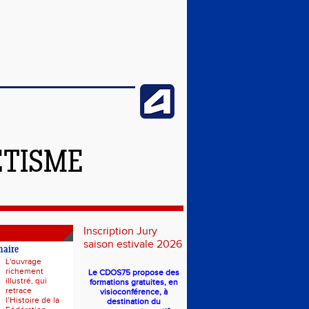
ÉTISME
Inscription Jury
saison estivale 2026
naire
L'ouvrage
richement
Le CDOS75 propose des
illustré, qui
formations gratuites, en
retrace
visioconférence, à
l’Histoire de la
destination du