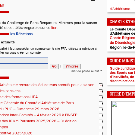
hlé
d'Athlétisme.
CHARTE ÉTH
 du Challenge de Paris Benjamins-Minimes pour la saison
é et est téléchargeable sur ce
lien
.
Le Comité Dépa
d'Athlétisme de
les Réactions
Charte Régiona
actualité
de Déontologi
Région Ile-de-
ité il faut posséder un compte sur le site FFA, utilisez la rubrique ci-
fier ou vous créer un compte.
GUIDE MINIS
|
Guide Juridiqu
mot de passe oublié ?
des Sports sur
d’incivilités, d
discriminations
thlétisme recrute des éducateurs sportifs pour la saison
7 !
es parisiens
OFFRE D'EMP
e des formations LIFA
 Générale du Comité d’Athlétisme de Paris
n du PUC – Dimanche 29 mars 2026
ndoor Inter-Comités – 4 février 2026 à l’INSEP
 des 10 km Parisiens 2025/2026 – 3ᵉ édition
mploi
sportive 2025/2026