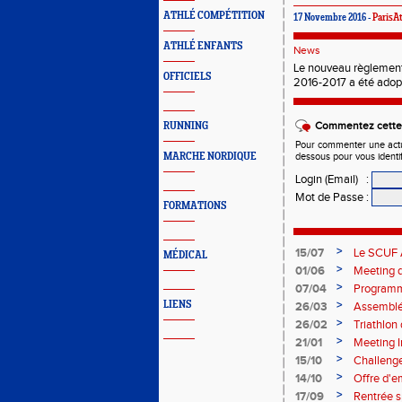
ATHLÉ COMPÉTITION
17 Novembre 2016 -
ParisAt
ATHLÉ ENFANTS
News
Le nouveau règlement
OFFICIELS
2016-2017 a été adopt
Commentez cette 
RUNNING
Pour commenter une actual
MARCHE NORDIQUE
dessous pour vous identi
Login (Email)
:
Mot de Passe
:
FORMATIONS
>
15/07
Le SCUF A
MÉDICAL
2026-202
>
01/06
Meeting d
>
07/04
Programm
>
LIENS
26/03
Assemblée
>
26/02
Triathlo
>
21/01
Meeting I
>
15/10
Challenge
>
14/10
Offre d'e
>
17/09
Rentrée 