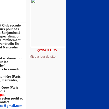
t Club recrute
eurs pour ses
e Benjamins à
spécialisation
 Entraînement
vendredis fin
et Mercredis
@CDATHLE75
Mise a jour du site
nt également un
ur les
by/
ns le samedi
Lumière (Paris
s, mercredis,
ègue (Paris
dis.
gée
.
selon profil et
ontact
sc
@gmail.com