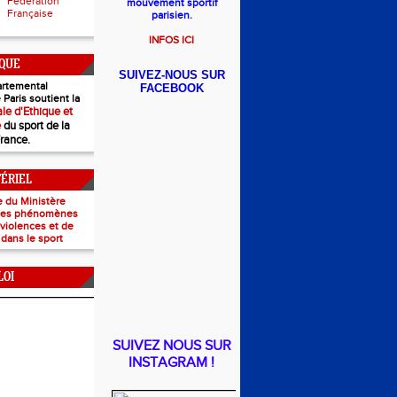
Fédération
mouvement sportif
Française
parisien.
INFOS ICI
IQUE
SUIVEZ-NOUS SUR
rtemental
FACEBOOK
 Paris soutient la
le d'Ethique et
e
du sport de la
France.
TÉRIEL
e du Ministère
 les phénomènes
e violences et de
 dans le sport
LOI
SUIVEZ NOUS SUR
INSTAGRAM !