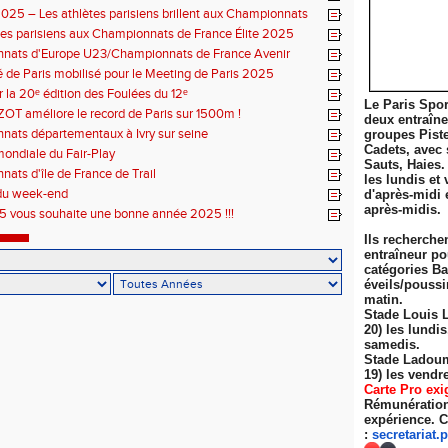
025 – Les athlètes parisiens brillent aux Championnats
 Élite
tes parisiens aux Championnats de France Élite 2025
nats d'Europe U23/Championnats de France Avenir
 de Paris mobilisé pour le Meeting de Paris 2025
r la 20ᵉ édition des Foulées du 12ᵉ
Le Paris Spor
ZOT améliore le record de Paris sur 1500m !
deux entraîn
ats départementaux à Ivry sur seine
groupes Pist
Cadets, avec 
ondiale du Fair-Play
Sauts, Haies.
ats d'île de France de Trail
les lundis et 
du week-end
d'après-midi 
après-midis.
 vous souhaite une bonne année 2025 !!!
Ils recherche
entraîneur po
catégories Ba
éveils/poussi
matin.
Stade Louis 
20) les lundi
samedis.
Stade Ladoum
19) les
vendre
Carte Pro exi
Rémunération 
expérience. C
:
secretariat.
p