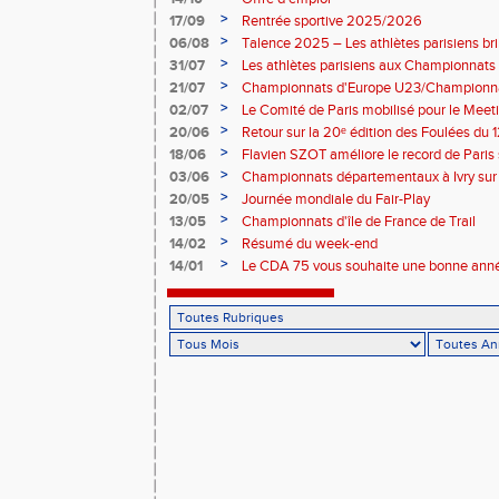
>
17/09
Rentrée sportive 2025/2026
>
06/08
Talence 2025 – Les athlètes parisiens br
de France Élite
>
31/07
Les athlètes parisiens aux Championnats
>
21/07
Championnats d'Europe U23/Championna
>
02/07
Le Comité de Paris mobilisé pour le Meet
>
20/06
Retour sur la 20ᵉ édition des Foulées du 1
>
18/06
Flavien SZOT améliore le record de Paris
>
03/06
Championnats départementaux à Ivry sur
>
20/05
Journée mondiale du Fair-Play
>
13/05
Championnats d'île de France de Trail
>
14/02
Résumé du week-end
>
14/01
Le CDA 75 vous souhaite une bonne anné