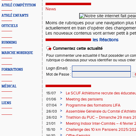
ATHLÉ COMPÉTITION
News
ATHLÉ ENFANTS
Moins de rubriques pour une navigation plus 
OFFICIELS
actuellement en train d'opérer des changements
Les nouveaux contenus vont arriver petit à peti
les Réactions
RUNNING
Commentez cette actualité
MARCHE NORDIQUE
Pour commenter une actualité il faut posséder un compt
rubrique ci-dessous pour vous identifier ou vous crée
Login (Email)
:
FORMATIONS
Mot de Passe
:
MÉDICAL
>
15/07
Le SCUF Athlétisme recrute des éducateur
2026-2027 !
>
01/06
Meeting des parisiens
LIENS
>
07/04
Programme des formations LIFA
>
26/03
Assemblée Générale du Comité d’Athléti
>
26/02
Triathlon du PUC – Dimanche 29 mars 
>
21/01
Meeting Indoor Inter-Comités – 4 février
>
15/10
Challenge des 10 km Parisiens 2025/2026
>
14/10
Offre d'emploi