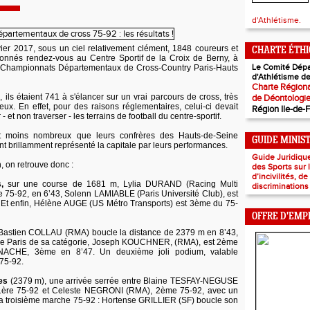
d'Athlétisme.
ier 2017, sous un ciel relativement clément, 1848 coureurs et
CHARTE ÉTH
donnés rendez-vous au Centre Sportif de la Croix de Berny, à
Le Comité Dépa
s Championnats Départementaux de Cross-Country Paris-Hauts
d'Athlétisme de
Charte Régiona
 ils étaient 741 à s'élancer sur un vrai parcours de cross, très
de Déontologi
eux. En effet, pour des raisons réglementaires, celui-ci devait
Région Ile-de-
 et non traverser - les terrains de football du centre-sportif.
t moins nombreux que leurs confrères des Hauts-de-Seine
GUIDE MINIS
ont brillamment représenté la capitale par leurs performances.
Guide Juridiqu
, on retrouve donc :
des Sports sur
d’incivilités, d
,
sur une course de 1681 m, Lylia DURAND (Racing Multi
discriminations
re 75-92, en 6’43, Solenn LAMIABLE (Paris Université Club), est
 Et enfin, Hélène AUGE (US Métro Transports) est 3ème du 75-
OFFRE D'EMP
 Bastien COLLAU (RMA) boucle la distance de 2379 m en 8’43,
de Paris de sa catégorie, Joseph KOUCHNER, (RMA), est 2ème
ANACHE, 3ème en 8’47. Un deuxième joli podium, valable
75-92.
les
(2379 m), une arrivée serrée entre Blaine TESFAY-NEGUSE
1ère 75-92 et Celeste NEGRONI (RMA), 2ème 75-92, avec un
 la troisième marche 75-92 : Hortense GRILLIER (SF) boucle son