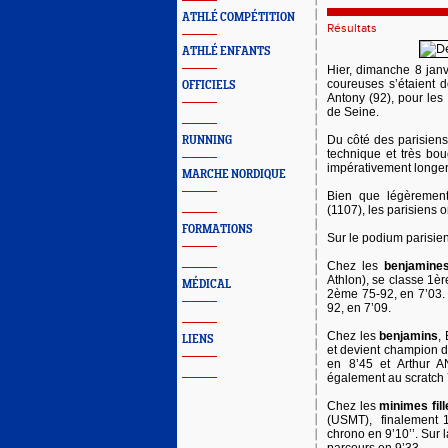
ATHLÉ COMPÉTITION
Résultats
ATHLÉ ENFANTS
Hier, dimanche 8 janv
coureuses s’étaient 
OFFICIELS
Antony (92), pour le
de Seine.
Du côté des parisiens,
RUNNING
technique et très bou
impérativement longer -
MARCHE NORDIQUE
Bien que légèremen
(1107), les parisiens 
FORMATIONS
Sur le podium parisien
Chez les
benjamines
Athlon), se classe 1è
MÉDICAL
2ème 75-92, en 7’03.
92, en 7’09.
Chez les
benjamins
,
LIENS
et devient champion 
en 8’45 et Arthur 
également au scratch 
Chez les
minimes fil
(USMT), finalement 
chrono en 9’10’’. Sur