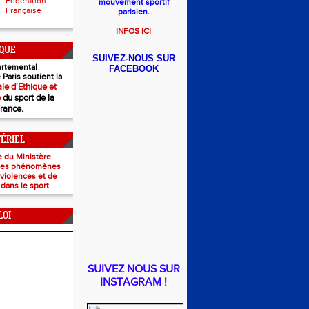
Fédération
mouvement sportif
Française
parisien.
INFOS ICI
IQUE
SUIVEZ-NOUS SUR
rtemental
FACEBOOK
 Paris soutient la
le d'Ethique et
e
du sport de la
France.
TÉRIEL
e du Ministère
 les phénomènes
e violences et de
 dans le sport
LOI
SUIVEZ NOUS SUR
INSTAGRAM !