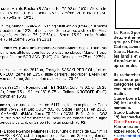
rçons
, Mathis Rochat (RMA) est 1er 75-92 en 10’01, Alexandre
me 75 en 10’18 et 3ème 75-92. Arsène VERGNAUD (SF)
ème 75-92, en 10’21.
115 m), Manon TRAPP, du Racing Multi Athlon (RMA), qui monte
u podium en 12’25 et se classe 3ème au scratch 75-92. Anita
Le Paris Spor
nçais), est 2ème 75 (12’53) et 6ème 75-92, enfin Marine
deux entraîn
 75 et 15ème 75-92 en 13’31.
groupes Pist
Cadets, avec 
 Femmes (Cadettes-Espoirs-Seniors-Masters)
, toujours sur
Sauts, Haies.
es mêmes athlètes pour les 1ère et 2ème places (Manon Trapp,
les lundis et 
’Espoir Juliane SORMAIN (PUC), à la 3ème place 75 en 12’59 et
d'après-midi 
après-midis.
r une distance de 3813 m, François SASAKI PERICOU, 1er en
UREUX, 2ème en 13’57, juste derrière, Teo-ruben BANINI en
Ils recherche
ctivement 2ème, 3ème et 4ème au scratch 75-92.
entraîneur po
catégories Ba
mmes
(3813 m), Romane JENTET (RMA), 1ère 75-92, en 15’29,
éveils/poussi
A), 2ème 75 et 92, en 16’18 75, et Tatiana KROTOFF (PUC),
matin.
cratch en 16’33.
Stade Louis 
20) les lundi
ommes
, sur une distance de 6117 m, le champion de Paris,
samedis.
ratch 75-92, est Léo QUEYROU du Stade Français, en 23’18.
Stade Ladoum
tin CABANIS (RMA), 2ème 75-92 en 23’35. Enfin, Julien DOS
19) les
vendre
sur la troisième marche du podium en franchissant la ligne
Carte Pro exi
condes plus tard, en 23’55 (4ème au scratch 75-92).
Rémunération 
expérience. C
s (Espoirs-Seniors-Masters)
, et sur une distance de 6117 m, la
ERAS (RMA) est championne de Paris, en 25’05, également
:
secretariat.
p