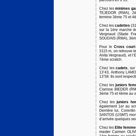
parcours en 9’33.
Chez les
minimes ga
TEJEDOR (RMA), 2è
termine 3ème 75 et 4
Chez les
cadettes
(3
sur la 1ère marche d
Vergnaud (Stade Fra
SOUDAIS (RMA), 3ème
Pour le
Cross court
3115 m, on retrouve l
Anita Vergnaud), et l
7ème scratch.
Chez les
cadets
, su
13’43, Anthony LAMO
13’58. Ils sont respe
Chez les
juniors fe
Clarisse BIEDER (RM
3ème 75 et 4ème au s
Chez les
juniors h
également 1er au sc
Derrière lui, Coren
SANTOS (USMT) monte 
d’arrivée quelques se
Chez les
Elite femme
master Carmen OLIV