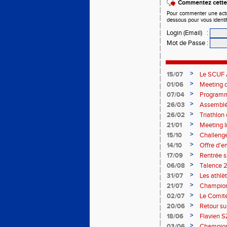
Commentez cette 
Pour commenter une actual
dessous pour vous identi
Login (Email)
:
Mot de Passe
:
>
15/07
Le SCUF A
2026-202
>
01/06
Meeting d
>
07/04
Programm
>
26/03
Assemblée
>
26/02
Triathlo
>
21/01
Meeting I
>
15/10
Challenge
>
14/10
Offre d'e
>
17/09
Rentrée 
>
06/08
Talence 2
de France
>
31/07
Les athlè
>
21/07
Champion
>
02/07
Le Comité
>
20/06
Retour su
>
18/06
Flavien S
>
03/06
Championn