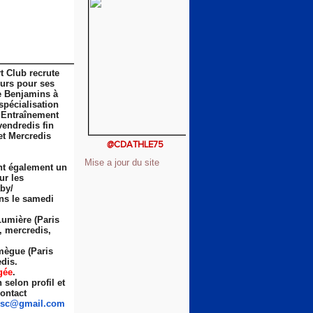
t Club recrute
eurs pour ses
e Benjamins à
spécialisation
 Entraînement
vendredis fin
et Mercredis
@CDATHLE75
Mise a jour du site
nt également un
ur les
by/
ns le samedi
Lumière (Paris
s, mercredis,
ègue (Paris
dis.
gée
.
selon profil et
ontact
sc
@gmail.com