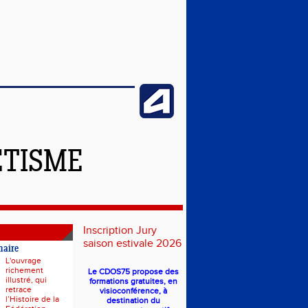
ÉTISME
Inscription Jury
saison estivale 2026
naire
L'ouvrage
richement
Le CDOS75 propose des
illustré, qui
formations gratuites, en
retrace
visioconférence, à
l’Histoire de la
destination du