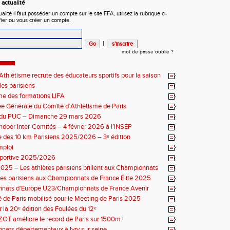
actualité
ité il faut posséder un compte sur le site FFA, utilisez la rubrique ci-
fier ou vous créer un compte.
|
mot de passe oublié ?
thlétisme recrute des éducateurs sportifs pour la saison
7 !
es parisiens
e des formations LIFA
 Générale du Comité d’Athlétisme de Paris
n du PUC – Dimanche 29 mars 2026
ndoor Inter-Comités – 4 février 2026 à l’INSEP
 des 10 km Parisiens 2025/2026 – 3ᵉ édition
mploi
sportive 2025/2026
025 – Les athlètes parisiens brillent aux Championnats
 Élite
tes parisiens aux Championnats de France Élite 2025
nats d'Europe U23/Championnats de France Avenir
 de Paris mobilisé pour le Meeting de Paris 2025
r la 20ᵉ édition des Foulées du 12ᵉ
ZOT améliore le record de Paris sur 1500m !
ats départementaux à Ivry sur seine