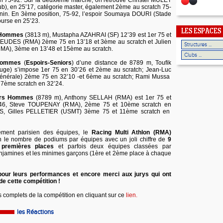
h 75-92. Sur la deuxième marche, on retrouve Christel MULET
b), en 25’17, catégorie master, également 2ème au scratch 75-
inin. En 3ème position, 75-92, l’espoir Soumaya DOURI (Stade
ourse en 25’23.
LES ESPACES
 Hommes
(3813 m), Mustapha AZAHRAI (SF) 12’39 est 1er 75 et
 EUDES (RMA) 2ème 75 en 13’18 et 3ème au scratch et Julien
A), 3ème en 13’48 et 15ème au scratch.
 Hommes
(
Espoirs-Seniors
) d’une distance de 8789 m, Toufik
ge) s’impose 1er 75 en 30’26 et 2ème au scratch; Jean-Luc
énérale) 2ème 75 en 32’10 -et 6ème au scratch; Rami Mussa
7ème scratch en 32’24.
ers Hommes
(8789 m), Anthony SELLAH (RMA) est 1er 75 et
’46, Steve TOUPENAY (RMA), 2ème 75 et 10ème scratch en
S, Gilles PELLETIER (USMT) 3ème 75 et 11ème scratch en
sement parisien des équipes, le
Racing Multi Athlon (RMA)
n le nombre de podiums par équipes avec un joli chiffre de
9
 premières places
et parfois deux équipes classées par
enjamines et les minimes garçons (1ère et 2ème place à chaque
pour leurs performances et encore merci aux jurys qui ont
e cette compétition !
s complets de la compétition en cliquant sur ce
lien.
les Réactions