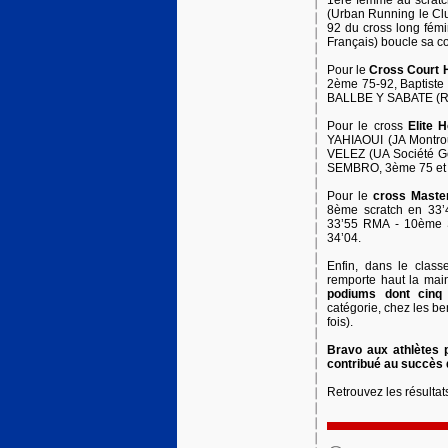
1ère femme au scratc
(Urban Running le Clu
92 du cross long fém
Français) boucle sa c
Pour le
Cross Court
2ème 75-92, Baptiste
BALLBE Y SABATE (RM
Pour le cross
Elite
YAHIAOUI (JA Montrou
VELEZ (UA Société G
SEMBRO, 3ème 75 et 
Pour le
cross Mast
8ème scratch en 33
33’55 RMA - 10ème 
34’04.
Enfin, dans le clas
remporte haut la mai
podiums dont cinq
catégorie, chez les b
fois).
Bravo aux athlètes 
contribué au succès d
Retrouvez les résultat