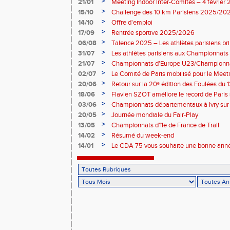
>
21/01
Meeting Indoor Inter-Comités – 4 février
>
15/10
Challenge des 10 km Parisiens 2025/2026
>
14/10
Offre d'emploi
>
17/09
Rentrée sportive 2025/2026
>
06/08
Talence 2025 – Les athlètes parisiens br
de France Élite
>
31/07
Les athlètes parisiens aux Championnats
>
21/07
Championnats d'Europe U23/Championna
>
02/07
Le Comité de Paris mobilisé pour le Meet
>
20/06
Retour sur la 20ᵉ édition des Foulées du 1
>
18/06
Flavien SZOT améliore le record de Paris
>
03/06
Championnats départementaux à Ivry sur
>
20/05
Journée mondiale du Fair-Play
>
13/05
Championnats d'île de France de Trail
>
14/02
Résumé du week-end
>
14/01
Le CDA 75 vous souhaite une bonne anné