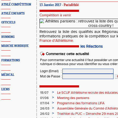
ATHLÉ COMPÉTITION
13 Janvier 2017 -
ParisAthlé
ATHLÉ ENFANTS
Compétition à venir
OFFICIELS
Retrouvez la liste des qualifiés aux Régiona
informations pratiques de la compétition sur 
RUNNING
France d'Athlétisme
.
MARCHE NORDIQUE
les Réactions
Commentez cette actualité
Pour commenter une actualité il faut posséder un compt
FORMATIONS
rubrique ci-dessous pour vous identifier ou vous crée
Login (Email)
:
MÉDICAL
Mot de Passe
:
LIENS
>
15/07
Le SCUF Athlétisme recrute des éducateur
2026-2027 !
>
01/06
Meeting des parisiens
>
07/04
Programme des formations LIFA
>
26/03
Assemblée Générale du Comité d’Athléti
>
26/02
Triathlon du PUC – Dimanche 29 mars 