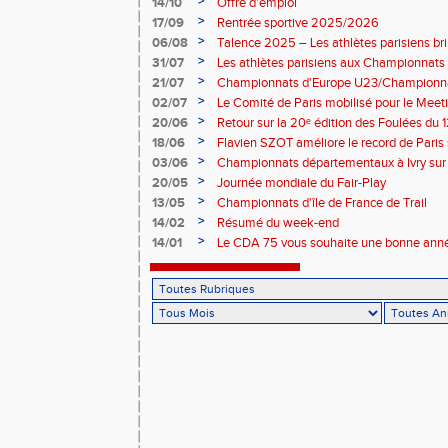
>
14/10
Offre d'emploi
>
17/09
Rentrée sportive 2025/2026
>
06/08
Talence 2025 – Les athlètes parisiens br
de France Élite
>
31/07
Les athlètes parisiens aux Championnats
>
21/07
Championnats d'Europe U23/Championna
>
02/07
Le Comité de Paris mobilisé pour le Meet
>
20/06
Retour sur la 20ᵉ édition des Foulées du 1
>
18/06
Flavien SZOT améliore le record de Paris
>
03/06
Championnats départementaux à Ivry sur
>
20/05
Journée mondiale du Fair-Play
>
13/05
Championnats d'île de France de Trail
>
14/02
Résumé du week-end
>
14/01
Le CDA 75 vous souhaite une bonne anné