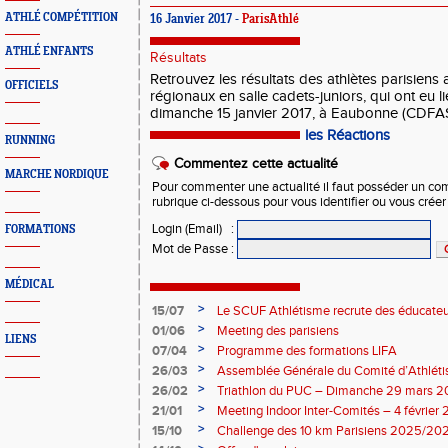
ATHLÉ COMPÉTITION
16 Janvier 2017 -
ParisAthlé
ATHLÉ ENFANTS
Résultats
Retrouvez les résultats des athlètes parisien
OFFICIELS
régionaux en salle cadets-juniors, qui ont eu l
dimanche 15 janvier 2017, à Eaubonne (CDFAS
les Réactions
RUNNING
Commentez cette actualité
MARCHE NORDIQUE
Pour commenter une actualité il faut posséder un compt
rubrique ci-dessous pour vous identifier ou vous crée
Login (Email)
:
FORMATIONS
Mot de Passe
:
MÉDICAL
>
15/07
Le SCUF Athlétisme recrute des éducateur
2026-2027 !
>
01/06
Meeting des parisiens
LIENS
>
07/04
Programme des formations LIFA
>
26/03
Assemblée Générale du Comité d’Athléti
>
26/02
Triathlon du PUC – Dimanche 29 mars 
>
21/01
Meeting Indoor Inter-Comités – 4 février
>
15/10
Challenge des 10 km Parisiens 2025/2026