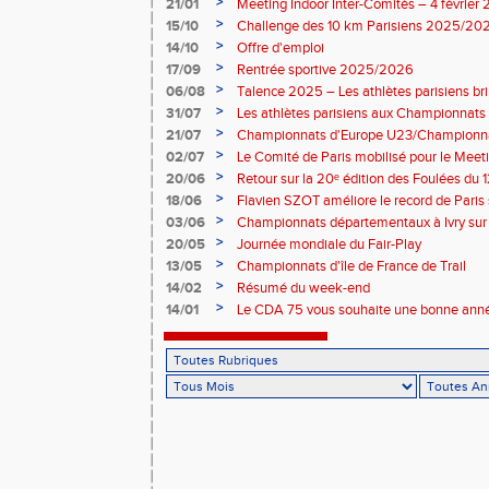
>
21/01
Meeting Indoor Inter-Comités – 4 février
>
15/10
Challenge des 10 km Parisiens 2025/2026
>
14/10
Offre d'emploi
>
17/09
Rentrée sportive 2025/2026
>
06/08
Talence 2025 – Les athlètes parisiens br
de France Élite
>
31/07
Les athlètes parisiens aux Championnats
>
21/07
Championnats d'Europe U23/Championna
>
02/07
Le Comité de Paris mobilisé pour le Meet
>
20/06
Retour sur la 20ᵉ édition des Foulées du 1
>
18/06
Flavien SZOT améliore le record de Paris
>
03/06
Championnats départementaux à Ivry sur
>
20/05
Journée mondiale du Fair-Play
>
13/05
Championnats d'île de France de Trail
>
14/02
Résumé du week-end
>
14/01
Le CDA 75 vous souhaite une bonne anné