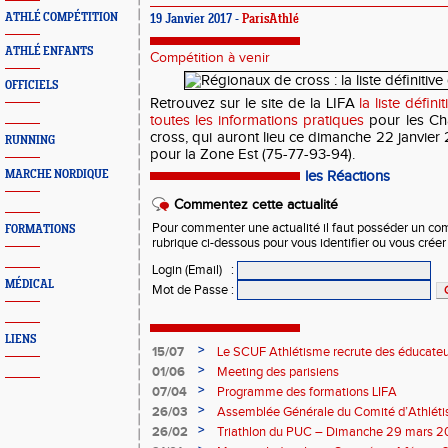
ATHLÉ COMPÉTITION
19 Janvier 2017 -
ParisAthlé
ATHLÉ ENFANTS
Compétition à venir
OFFICIELS
Retrouvez sur le site de la LIFA
la liste défin
toutes les informations pratiques
pour les Ch
cross, qui auront lieu ce dimanche 22 janvier 
RUNNING
pour la Zone Est (75-77-93-94).
MARCHE NORDIQUE
les Réactions
Commentez cette actualité
Pour commenter une actualité il faut posséder un compt
FORMATIONS
rubrique ci-dessous pour vous identifier ou vous crée
Login (Email)
:
MÉDICAL
Mot de Passe
:
LIENS
>
15/07
Le SCUF Athlétisme recrute des éducateur
2026-2027 !
>
01/06
Meeting des parisiens
>
07/04
Programme des formations LIFA
>
26/03
Assemblée Générale du Comité d’Athléti
>
26/02
Triathlon du PUC – Dimanche 29 mars 