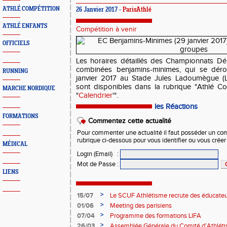
ATHLÉ COMPÉTITION
26 Janvier 2017 -
ParisAthlé
ATHLÉ ENFANTS
Compétition à venir
OFFICIELS
Les horaires détaillés des Championnats D
combinées benjamins-minimes, qui se dér
RUNNING
janvier 2017 au Stade Jules Ladoumègue (L
sont disponibles dans la rubrique "Athlé Co
MARCHE NORDIQUE
"
Calendrier
'".
les Réactions
FORMATIONS
Commentez cette actualité
Pour commenter une actualité il faut posséder un compt
rubrique ci-dessous pour vous identifier ou vous crée
MÉDICAL
Login (Email)
:
Mot de Passe
:
LIENS
>
15/07
Le SCUF Athlétisme recrute des éducateur
2026-2027 !
>
01/06
Meeting des parisiens
>
07/04
Programme des formations LIFA
>
26/03
Assemblée Générale du Comité d’Athléti