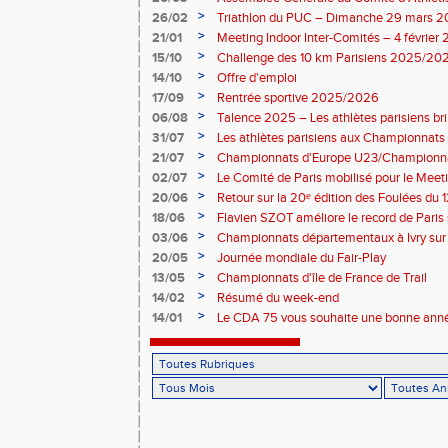
>
26/02
Triathlon du PUC – Dimanche 29 mars 
>
21/01
Meeting Indoor Inter-Comités – 4 février
>
15/10
Challenge des 10 km Parisiens 2025/2026
>
14/10
Offre d'emploi
>
17/09
Rentrée sportive 2025/2026
>
06/08
Talence 2025 – Les athlètes parisiens br
de France Élite
>
31/07
Les athlètes parisiens aux Championnats
>
21/07
Championnats d'Europe U23/Championna
>
02/07
Le Comité de Paris mobilisé pour le Meet
>
20/06
Retour sur la 20ᵉ édition des Foulées du 1
>
18/06
Flavien SZOT améliore le record de Paris
>
03/06
Championnats départementaux à Ivry sur
>
20/05
Journée mondiale du Fair-Play
>
13/05
Championnats d'île de France de Trail
>
14/02
Résumé du week-end
>
14/01
Le CDA 75 vous souhaite une bonne anné