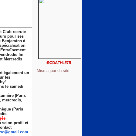
t Club recrute
eurs pour ses
e Benjamins à
spécialisation
 Entraînement
vendredis fin
et Mercredis
@CDATHLE75
Mise a jour du site
nt également un
ur les
by/
ns le samedi
Lumière (Paris
s, mercredis,
ègue (Paris
dis.
gée
.
selon profil et
ontact
sc
@gmail.com