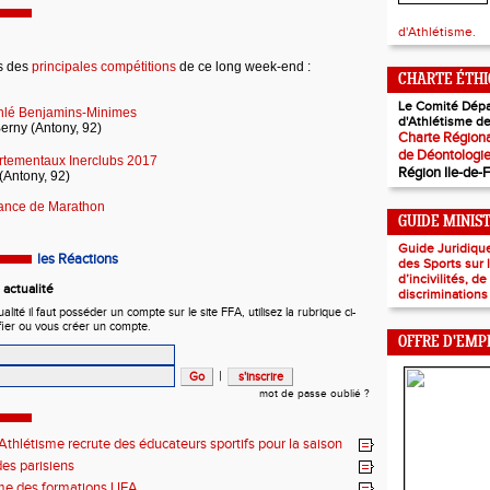
d'Athlétisme.
ts des
principales compétitions
de ce long week-end :
CHARTE ÉTH
Le Comité Dépa
thlé Benjamins-Minimes
d'Athlétisme de
erny (Antony, 92)
Charte Régiona
de Déontologi
tementaux Inerclubs 2017
Région Ile-de-
(Antony, 92)
ance de Marathon
GUIDE MINIS
Guide Juridiqu
les Réactions
des Sports sur
d’incivilités, d
actualité
discriminations
ité il faut posséder un compte sur le site FFA, utilisez la rubrique ci-
fier ou vous créer un compte.
OFFRE D'EMP
|
mot de passe oublié ?
thlétisme recrute des éducateurs sportifs pour la saison
7 !
es parisiens
e des formations LIFA