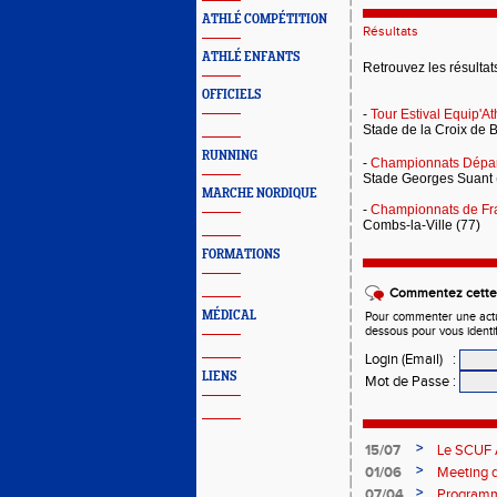
ATHLÉ COMPÉTITION
Résultats
ATHLÉ ENFANTS
Retrouvez les résulta
OFFICIELS
-
Tour Estival Equip'A
Stade de la Croix de B
RUNNING
-
Championnats Dépar
Stade Georges Suant 
MARCHE NORDIQUE
-
Championnats de Fr
Combs-la-Ville (77)
FORMATIONS
Commentez cette 
MÉDICAL
Pour commenter une actual
dessous pour vous identi
Login (Email)
:
LIENS
Mot de Passe
:
>
15/07
Le SCUF A
2026-202
>
01/06
Meeting d
>
07/04
Programm