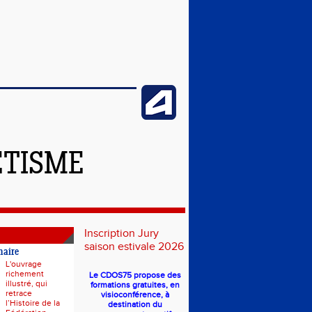
ÉTISME
Inscription Jury
saison estivale 2026
naire
L'ouvrage
richement
Le CDOS75 propose des
illustré, qui
formations gratuites, en
retrace
visioconférence, à
l’Histoire de la
destination du