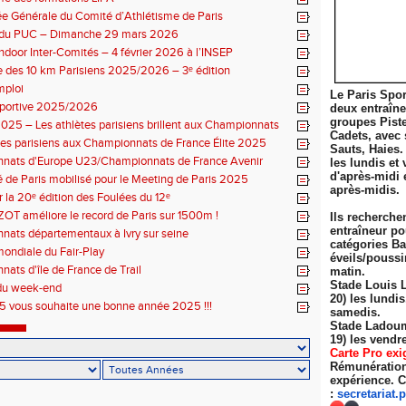
 Générale du Comité d’Athlétisme de Paris
n du PUC – Dimanche 29 mars 2026
ndoor Inter-Comités – 4 février 2026 à l’INSEP
 des 10 km Parisiens 2025/2026 – 3ᵉ édition
mploi
Le Paris Spor
sportive 2025/2026
deux entraîn
groupes Pist
025 – Les athlètes parisiens brillent aux Championnats
Cadets, avec 
 Élite
tes parisiens aux Championnats de France Élite 2025
Sauts, Haies.
nats d'Europe U23/Championnats de France Avenir
les lundis et 
d'après-midi 
 de Paris mobilisé pour le Meeting de Paris 2025
après-midis.
r la 20ᵉ édition des Foulées du 12ᵉ
ZOT améliore le record de Paris sur 1500m !
Ils recherche
entraîneur po
ats départementaux à Ivry sur seine
catégories Ba
ondiale du Fair-Play
éveils/poussi
ats d'île de France de Trail
matin.
Stade Louis 
du week-end
20) les lundi
 vous souhaite une bonne année 2025 !!!
samedis.
Stade Ladoum
19) les
vendre
Carte Pro exi
Rémunération 
expérience. C
:
secretariat.
p