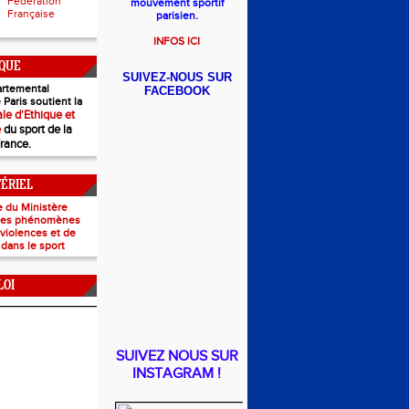
Fédération
mouvement sportif
Française
parisien.
INFOS ICI
IQUE
SUIVEZ-NOUS SUR
rtemental
FACEBOOK
 Paris soutient la
le d'Ethique et
e
du sport de la
France.
TÉRIEL
e du Ministère
 les phénomènes
e violences et de
 dans le sport
LOI
SUIVEZ NOUS SUR
INSTAGRAM !