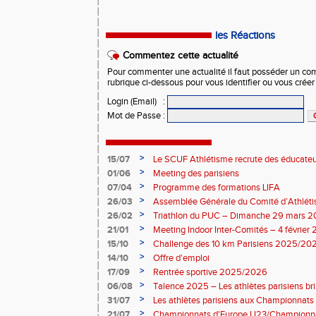
les Réactions
Commentez cette actualité
Pour commenter une actualité il faut posséder un compt
rubrique ci-dessous pour vous identifier ou vous crée
Login (Email)
:
Mot de Passe
:
>
15/07
Le SCUF Athlétisme recrute des éducateur
2026-2027 !
>
01/06
Meeting des parisiens
>
07/04
Programme des formations LIFA
>
26/03
Assemblée Générale du Comité d’Athléti
>
26/02
Triathlon du PUC – Dimanche 29 mars 
>
21/01
Meeting Indoor Inter-Comités – 4 février
>
15/10
Challenge des 10 km Parisiens 2025/2026
>
14/10
Offre d'emploi
>
17/09
Rentrée sportive 2025/2026
>
06/08
Talence 2025 – Les athlètes parisiens br
de France Élite
>
31/07
Les athlètes parisiens aux Championnats
>
21/07
Championnats d'Europe U23/Championna