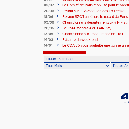
>
02/07
Le Comité de Paris mobilisé pour le Meet
>
20/06
Retour sur la 20ᵉ édition des Foulées du 1
>
18/06
Flavien SZOT améliore le record de Paris
>
03/06
Championnats départementaux à Ivry sur
>
20/05
Journée mondiale du Fair-Play
>
13/05
Championnats d'île de France de Trail
>
14/02
Résumé du week-end
>
14/01
Le CDA 75 vous souhaite une bonne anné