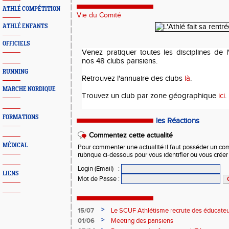
ATHLÉ COMPÉTITION
Vie du Comité
ATHLÉ ENFANTS
OFFICIELS
Venez pratiquer toutes les disciplines de l
nos 48 clubs parisiens.
RUNNING
Retrouvez l'annuaire des clubs
là
.
MARCHE NORDIQUE
Trouvez un club p
ar zone géographique
ici
.
FORMATIONS
les Réactions
Commentez cette actualité
MÉDICAL
Pour commenter une actualité il faut posséder un compt
rubrique ci-dessous pour vous identifier ou vous crée
Login (Email)
:
LIENS
Mot de Passe
:
>
15/07
Le SCUF Athlétisme recrute des éducateur
2026-2027 !
>
01/06
Meeting des parisiens