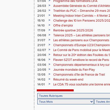
>
07/04
Programme des formations LIFA
>
26/03
Assemblée Générale du Comité d’Athléti
>
26/02
Triathlon du PUC – Dimanche 29 mars 
>
21/01
Meeting Indoor Inter-Comités – 4 février
>
15/10
Challenge des 10 km Parisiens 2025/2026
>
14/10
Offre d'emploi
>
17/09
Rentrée sportive 2025/2026
>
06/08
Talence 2025 – Les athlètes parisiens br
de France Élite
>
31/07
Les athlètes parisiens aux Championnats
>
21/07
Championnats d'Europe U23/Championna
>
02/07
Le Comité de Paris mobilisé pour le Meet
>
20/06
Retour sur la 20ᵉ édition des Foulées du 1
>
18/06
Flavien SZOT améliore le record de Paris
>
03/06
Championnats départementaux à Ivry sur
>
20/05
Journée mondiale du Fair-Play
>
13/05
Championnats d'île de France de Trail
>
14/02
Résumé du week-end
>
14/01
Le CDA 75 vous souhaite une bonne anné