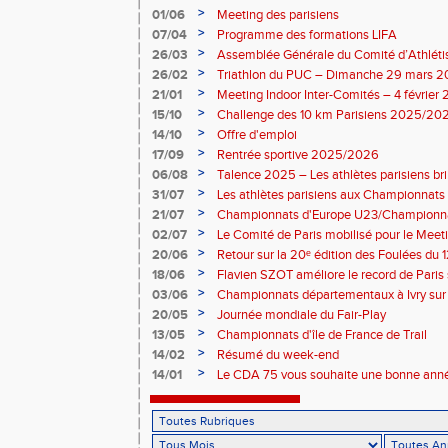
2026-2027 !
>
01/06
Meeting des parisiens
>
07/04
Programme des formations LIFA
>
26/03
Assemblée Générale du Comité d’Athléti
>
26/02
Triathlon du PUC – Dimanche 29 mars 
>
21/01
Meeting Indoor Inter-Comités – 4 février
>
15/10
Challenge des 10 km Parisiens 2025/2026
>
14/10
Offre d'emploi
>
17/09
Rentrée sportive 2025/2026
>
06/08
Talence 2025 – Les athlètes parisiens br
de France Élite
>
31/07
Les athlètes parisiens aux Championnats
>
21/07
Championnats d'Europe U23/Championna
>
02/07
Le Comité de Paris mobilisé pour le Meet
>
20/06
Retour sur la 20ᵉ édition des Foulées du 1
>
18/06
Flavien SZOT améliore le record de Paris
>
03/06
Championnats départementaux à Ivry sur
>
20/05
Journée mondiale du Fair-Play
>
13/05
Championnats d'île de France de Trail
>
14/02
Résumé du week-end
>
14/01
Le CDA 75 vous souhaite une bonne anné