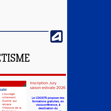
ÉTISME
Inscription Jury
saison estivale 2026
naire
L'ouvrage
richement
Le CDOS75 propose des
illustré, qui
formations gratuites, en
retrace
visioconférence, à
l’Histoire de la
destination du