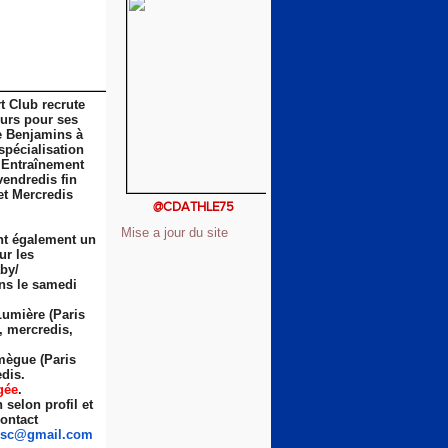
t Club recrute
eurs pour ses
e Benjamins à
spécialisation
 Entraînement
vendredis fin
et Mercredis
@CDATHLE75
Mise a jour du site
nt également un
ur les
by/
ns le samedi
Lumière (Paris
s, mercredis,
ègue (Paris
dis.
gée
.
selon profil et
ontact
sc
@gmail.com