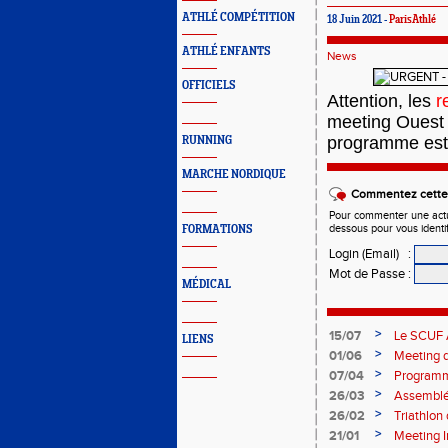
ATHLÉ COMPÉTITION
18 Juin 2021 -
ParisAthlé
ATHLÉ ENFANTS
News
OFFICIELS
Attention
, les
re
meeting Ouest
programme est
RUNNING
MARCHE NORDIQUE
Commentez cette 
Pour commenter une actual
dessous pour vous identi
FORMATIONS
Login (Email)
:
Mot de Passe
:
MÉDICAL
>
15/07
Le SCUF A
LIENS
2026-202
>
01/06
Meeting d
>
07/04
Programm
>
26/03
Assemblée
>
26/02
Triathlo
>
21/01
Meeting I