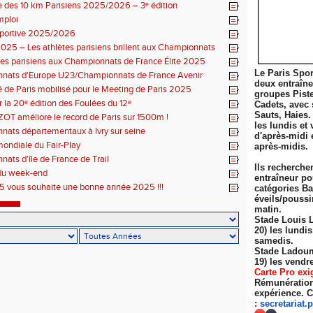
 des 10 km Parisiens 2025/2026 – 3ᵉ édition
mploi
sportive 2025/2026
025 – Les athlètes parisiens brillent aux Championnats
 Élite
tes parisiens aux Championnats de France Élite 2025
Le Paris Spor
nats d'Europe U23/Championnats de France Avenir
deux entraîn
 de Paris mobilisé pour le Meeting de Paris 2025
groupes Pist
r la 20ᵉ édition des Foulées du 12ᵉ
Cadets, avec 
Sauts, Haies.
ZOT améliore le record de Paris sur 1500m !
les lundis et 
ats départementaux à Ivry sur seine
d'après-midi 
ondiale du Fair-Play
après-midis.
ats d'île de France de Trail
Ils recherche
du week-end
entraîneur po
 vous souhaite une bonne année 2025 !!!
catégories Ba
éveils/poussi
matin.
Stade Louis 
20) les lundi
samedis.
Stade Ladoum
19) les
vendre
Carte Pro exi
Rémunération 
expérience. C
:
secretariat.
p