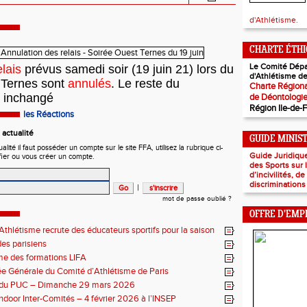
d'Athlétisme.
CHARTE ÉTH
Le Comité Dépa
lais
prévus samedi soir (19 juin 21) lors du
d'Athlétisme de
 Ternes sont
annulé
s
. Le reste du
Charte Régiona
 inchangé
de Déontologi
Région Ile-de-
les Réactions
actualité
GUIDE MINIS
ité il faut posséder un compte sur le site FFA, utilisez la rubrique ci-
Guide Juridiqu
fier ou vous créer un compte.
des Sports sur
d’incivilités, d
discriminations
|
mot de passe oublié ?
OFFRE D'EMP
thlétisme recrute des éducateurs sportifs pour la saison
7 !
es parisiens
e des formations LIFA
 Générale du Comité d’Athlétisme de Paris
n du PUC – Dimanche 29 mars 2026
ndoor Inter-Comités – 4 février 2026 à l’INSEP