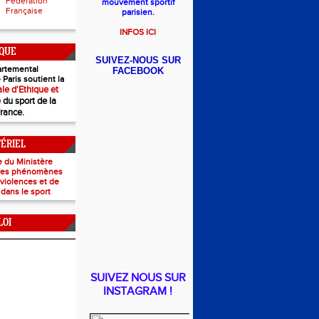
Fédération
mouvement sportif
Française
parisien.
INFOS ICI
IQUE
SUIVEZ-NOUS SUR
rtemental
FACEBOOK
 Paris soutient la
le d'Ethique et
e
du sport de la
France.
TÉRIEL
e du Ministère
 les phénomènes
e violences et de
 dans le sport
LOI
SUIVEZ NOUS SUR
INSTAGRAM !