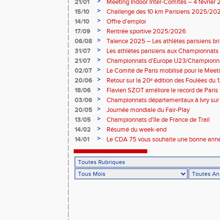
>
21/01
Meeting Indoor Inter-Comités – 4 février
>
15/10
Challenge des 10 km Parisiens 2025/2026
>
14/10
Offre d'emploi
>
17/09
Rentrée sportive 2025/2026
>
06/08
Talence 2025 – Les athlètes parisiens br
de France Élite
>
31/07
Les athlètes parisiens aux Championnats
>
21/07
Championnats d'Europe U23/Championna
>
02/07
Le Comité de Paris mobilisé pour le Meet
>
20/06
Retour sur la 20ᵉ édition des Foulées du 1
>
18/06
Flavien SZOT améliore le record de Paris
>
03/06
Championnats départementaux à Ivry sur
>
20/05
Journée mondiale du Fair-Play
>
13/05
Championnats d'île de France de Trail
>
14/02
Résumé du week-end
>
14/01
Le CDA 75 vous souhaite une bonne anné