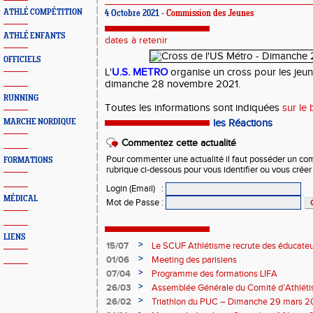
ATHLÉ COMPÉTITION
4 Octobre 2021 -
Commission des Jeunes
ATHLÉ ENFANTS
dates à retenir
OFFICIELS
L'
U.S. METRO
organise un cross pour les jeun
dimanche 28 novembre 2021.
RUNNING
Toutes les informations sont indiquées
sur le 
MARCHE NORDIQUE
les Réactions
Commentez cette actualité
Pour commenter une actualité il faut posséder un compt
FORMATIONS
rubrique ci-dessous pour vous identifier ou vous crée
Login (Email)
:
MÉDICAL
Mot de Passe
:
LIENS
>
15/07
Le SCUF Athlétisme recrute des éducateur
2026-2027 !
>
01/06
Meeting des parisiens
>
07/04
Programme des formations LIFA
>
26/03
Assemblée Générale du Comité d’Athléti
>
26/02
Triathlon du PUC – Dimanche 29 mars 