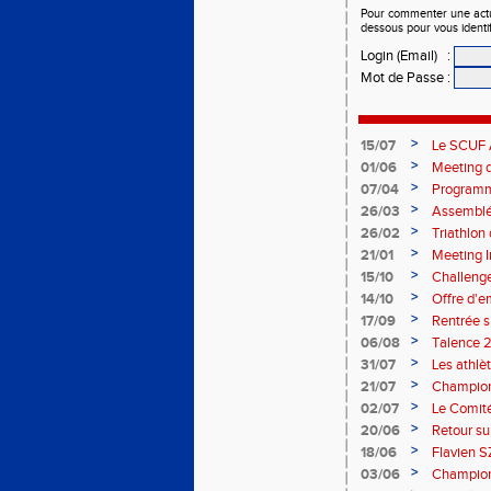
Pour commenter une actual
dessous pour vous identi
Login (Email)
:
Mot de Passe
:
>
15/07
Le SCUF A
2026-202
>
01/06
Meeting d
>
07/04
Programm
>
26/03
Assemblée
>
26/02
Triathlo
>
21/01
Meeting I
>
15/10
Challenge
>
14/10
Offre d'e
>
17/09
Rentrée 
>
06/08
Talence 2
de France
>
31/07
Les athlè
>
21/07
Champion
>
02/07
Le Comité
>
20/06
Retour su
>
18/06
Flavien S
>
03/06
Championn