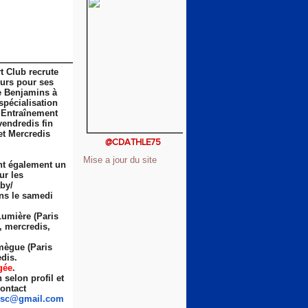
t Club recrute
eurs pour ses
e Benjamins à
spécialisation
 Entraînement
vendredis fin
et Mercredis
@CDATHLE75
Mise a jour du site
nt également un
ur les
by/
ns le samedi
Lumière (Paris
s, mercredis,
ègue (Paris
dis.
gée
.
selon profil et
ontact
sc
@gmail.com