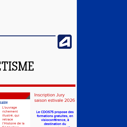
ÉTISME
Inscription Jury
saison estivale 2026
naire
L'ouvrage
richement
Le CDOS75 propose des
illustré, qui
formations gratuites, en
retrace
visioconférence, à
l’Histoire de la
destination du