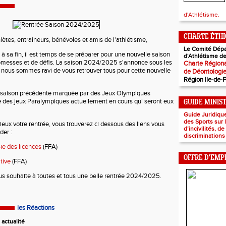
d'Athlétisme.
CHARTE ÉTH
lètes, entraîneurs, bénévoles et amis de l'athlétisme,
Le Comité Dépa
 à sa fin, il est temps de se préparer pour une nouvelle saison
d'Athlétisme de
romesses et de défis. La saison 2024/2025 s'annonce sous les
Charte Régiona
t nous sommes ravi de vous retrouver tous pour cette nouvelle
de Déontologi
Région Ile-de-
 saison précédente marquée par des Jeux Olympiques
 des jeux Paralympiques actuellement en cours qui seront eux
GUIDE MINIS
Guide Juridiqu
des Sports sur
ieux votre rentrée, vous trouverez ci dessous des liens vous
d’incivilités, d
der :
discriminations
sie des licences
(FFA)
OFFRE D'EMP
tive
(FFA)
us souhaite à toutes et tous une belle rentrée 2024/2025.
les Réactions
actualité