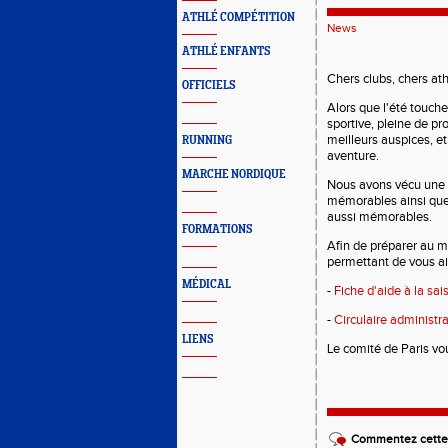
ATHLÉ COMPÉTITION
News
ATHLÉ ENFANTS
Chers clubs, chers ath
OFFICIELS
Alors que l'été touche
sportive, pleine de p
meilleurs auspices, e
RUNNING
aventure.
MARCHE NORDIQUE
Nous avons vécu une
mémorables ainsi que
aussi mémorables.
FORMATIONS
Afin de préparer au m
permettant de vous ai
MÉDICAL
-
Fiche d'aide à la sai
-
Circulaire administra
LIENS
Le comité de Paris vo
Commentez cette 