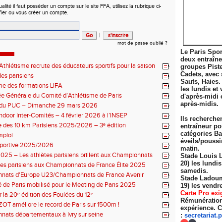
ité il faut posséder un compte sur le site FFA, utilisez la rubrique ci-
fier ou vous créer un compte.
|
mot de passe oublié ?
Le Paris Spor
deux entraîn
thlétisme recrute des éducateurs sportifs pour la saison
groupes Pist
7 !
Cadets, avec 
es parisiens
Sauts, Haies.
e des formations LIFA
les lundis et 
 Générale du Comité d’Athlétisme de Paris
d'après-midi 
après-midis.
n du PUC – Dimanche 29 mars 2026
ndoor Inter-Comités – 4 février 2026 à l’INSEP
Ils recherche
 des 10 km Parisiens 2025/2026 – 3ᵉ édition
entraîneur po
catégories Ba
mploi
éveils/poussi
sportive 2025/2026
matin.
025 – Les athlètes parisiens brillent aux Championnats
Stade Louis 
 Élite
20) les lundi
tes parisiens aux Championnats de France Élite 2025
samedis.
nats d'Europe U23/Championnats de France Avenir
Stade Ladoum
 de Paris mobilisé pour le Meeting de Paris 2025
19) les
vendre
Carte Pro exi
r la 20ᵉ édition des Foulées du 12ᵉ
Rémunération 
ZOT améliore le record de Paris sur 1500m !
expérience. C
ats départementaux à Ivry sur seine
:
secretariat.
p