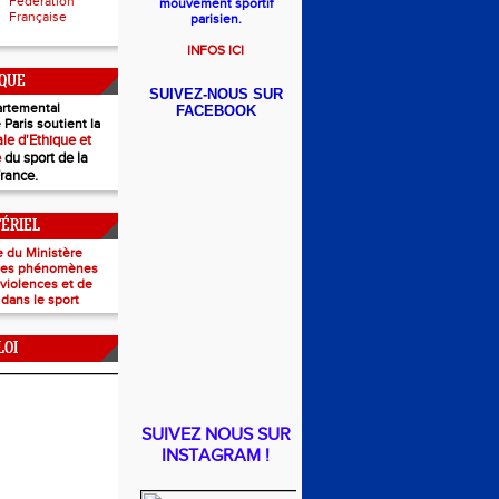
Fédération
mouvement sportif
Française
parisien.
INFOS ICI
IQUE
SUIVEZ-NOUS SUR
rtemental
FACEBOOK
 Paris soutient la
le d'Ethique et
e
du sport de la
France.
TÉRIEL
e du Ministère
 les phénomènes
e violences et de
 dans le sport
LOI
SUIVEZ NOUS SUR
INSTAGRAM !