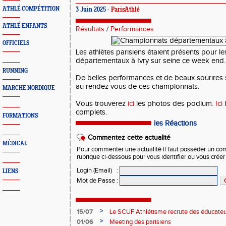
ATHLÉ COMPÉTITION
3 Juin 2025 -
ParisAthlé
ATHLÉ ENFANTS
Résultats
/
Performances
OFFICIELS
Les athlètes parisiens étaient présents pour 
départementaux à Ivry sur seine ce week end.
RUNNING
De belles performances et de beaux sourires 
au rendez vous de ces championnats.
MARCHE NORDIQUE
Vous trouverez
ici
les photos des podium.
Ici
l
complets.
FORMATIONS
les Réactions
Commentez cette actualité
MÉDICAL
Pour commenter une actualité il faut posséder un compt
rubrique ci-dessous pour vous identifier ou vous crée
Login (Email)
:
LIENS
Mot de Passe
:
>
15/07
Le SCUF Athlétisme recrute des éducateur
2026-2027 !
>
01/06
Meeting des parisiens