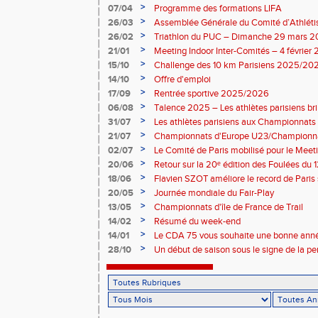
>
07/04
Programme des formations LIFA
>
26/03
Assemblée Générale du Comité d’Athléti
>
26/02
Triathlon du PUC – Dimanche 29 mars 
>
21/01
Meeting Indoor Inter-Comités – 4 février
>
15/10
Challenge des 10 km Parisiens 2025/2026
>
14/10
Offre d'emploi
>
17/09
Rentrée sportive 2025/2026
>
06/08
Talence 2025 – Les athlètes parisiens br
de France Élite
>
31/07
Les athlètes parisiens aux Championnats
>
21/07
Championnats d'Europe U23/Championna
>
02/07
Le Comité de Paris mobilisé pour le Meet
>
20/06
Retour sur la 20ᵉ édition des Foulées du 1
>
18/06
Flavien SZOT améliore le record de Paris
>
20/05
Journée mondiale du Fair-Play
>
13/05
Championnats d'île de France de Trail
>
14/02
Résumé du week-end
>
14/01
Le CDA 75 vous souhaite une bonne anné
>
28/10
Un début de saison sous le signe de la p