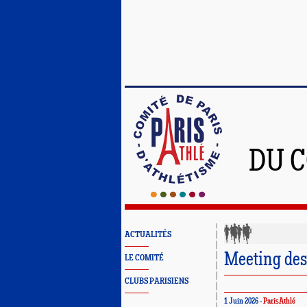
DU C
ACTUALITÉS
Meeting des
LE COMITÉ
CLUBS PARISIENS
1 Juin 2026 -
ParisAthlé