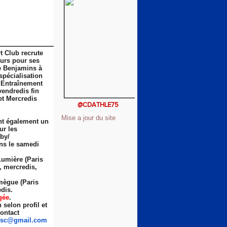
t Club recrute
eurs pour ses
e Benjamins à
spécialisation
 Entraînement
vendredis fin
et Mercredis
@CDATHLE75
Mise a jour du site
nt également un
ur les
by/
ns le samedi
Lumière (Paris
s, mercredis,
ègue (Paris
dis.
gée
.
selon profil et
ontact
sc
@gmail.com