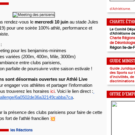
d'Athlétisme.
s rendez-vous le 
mercredi 10 juin
 au stade Jules 
CHARTE ÉTH
) pour une soirée 100% athlé, performance et 
Le Comité Dépa
d'Athlétisme de
piste.
Charte Régiona
de Déontologi
:
Région Ile-de-
eting
 pour les benjamins-minimes
es variées (200m, 400m, Mile, 3000m)
GUIDE MINIS
 ambiance entre clubs 
parisiens
,
ion parfaite de poursuivre votre saison estivale !
Guide Juridiqu
des Sports sur
d’incivilités, d
ns sont désormais ouvertes sur Athlé Live
discriminations
r engager vos athlètes et partager l’information 
us trouverez les horaires 
ici
. Voici le lien direct :
OFFRE D'EMP
hallenge/
6a0502de36a32149cabba7ca
.
 la présence des clubs 
parisiens
 pour faire de cette 
s fort de l’athlé francilien 
les Réactions