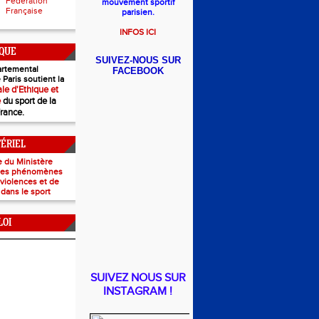
Fédération
mouvement sportif
Française
parisien.
INFOS ICI
IQUE
SUIVEZ-NOUS SUR
rtemental
FACEBOOK
 Paris soutient la
le d'Ethique et
e
du sport de la
France.
TÉRIEL
e du Ministère
 les phénomènes
e violences et de
 dans le sport
LOI
SUIVEZ NOUS SUR
INSTAGRAM !