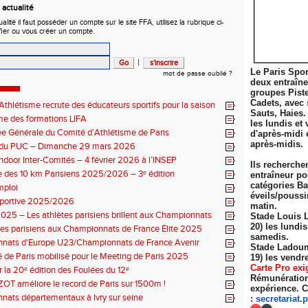
actualité
ité il faut posséder un compte sur le site FFA, utilisez la rubrique ci-
fier ou vous créer un compte.
|
Le Paris Spor
mot de passe oublié ?
deux entraîn
groupes Pist
Cadets, avec 
thlétisme recrute des éducateurs sportifs pour la saison
Sauts, Haies.
7 !
e des formations LIFA
les lundis et 
 Générale du Comité d’Athlétisme de Paris
d'après-midi 
après-midis.
n du PUC – Dimanche 29 mars 2026
ndoor Inter-Comités – 4 février 2026 à l’INSEP
Ils recherche
 des 10 km Parisiens 2025/2026 – 3ᵉ édition
entraîneur po
catégories Ba
mploi
éveils/poussi
sportive 2025/2026
matin.
025 – Les athlètes parisiens brillent aux Championnats
Stade Louis 
 Élite
20) les lundi
tes parisiens aux Championnats de France Élite 2025
samedis.
nats d'Europe U23/Championnats de France Avenir
Stade Ladoum
 de Paris mobilisé pour le Meeting de Paris 2025
19) les
vendre
Carte Pro exi
r la 20ᵉ édition des Foulées du 12ᵉ
Rémunération 
ZOT améliore le record de Paris sur 1500m !
expérience. C
ats départementaux à Ivry sur seine
:
secretariat.
p