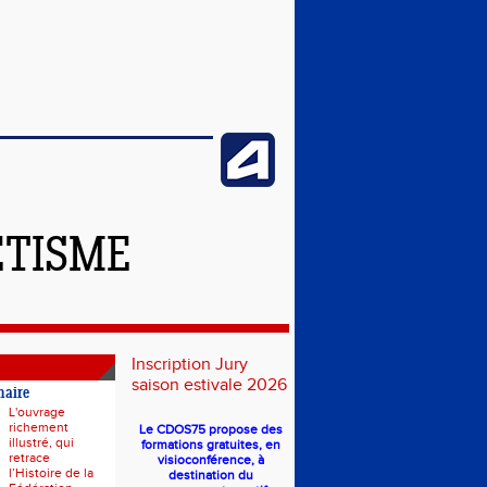
ÉTISME
Inscription Jury
saison estivale 2026
naire
L'ouvrage
richement
Le CDOS75 propose des
illustré, qui
formations gratuites, en
retrace
visioconférence, à
l’Histoire de la
destination du