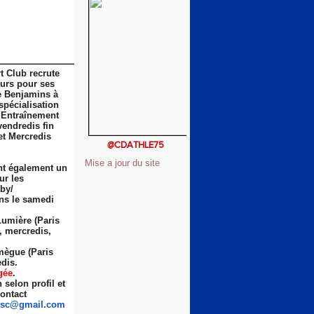
t Club recrute
eurs pour ses
e Benjamins à
spécialisation
 Entraînement
vendredis fin
et Mercredis
@CDATHLE75
Mise a jour du site
nt également un
ur les
by/
ns le samedi
Lumière (Paris
s, mercredis,
ègue (Paris
dis.
gée
.
selon profil et
ontact
sc
@gmail.com