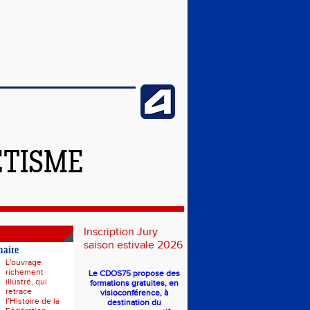
ÉTISME
Inscription Jury
saison estivale 2026
naire
L'ouvrage
richement
Le CDOS75 propose des
illustré, qui
formations gratuites, en
retrace
visioconférence, à
l’Histoire de la
destination du