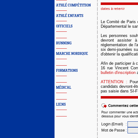
ATHLÉ COMPÉTITION
dates à retenir
ATHLÉ ENFANTS
Le Comité de Paris d
Départemental le sa
OFFICIELS
Les personnes souha
devront assister à
RUNNING
réglementation de l'
six demi-journées sur
MARCHE NORDIQUE
d'obtenir la qualifica
Afin de participer à 
16 rue Vincent Com
FORMATIONS
bulletin d'inscription
a
ATTENTION :
Pour
candidats devront-êtr
MÉDICAL
pas saisie dans SI-
LIENS
Commentez cette 
Pour commenter une actual
dessous pour vous identi
Login (Email)
:
Mot de Passe
: