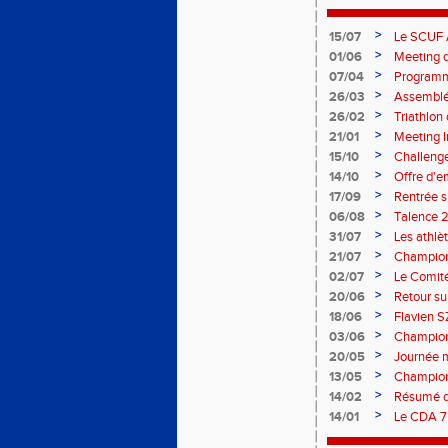
>
15/07
Le SCUF A
2026-202
>
01/06
Meeting d
>
07/04
Programm
>
26/03
Assemblée
>
26/02
Triathlo
>
21/01
Meeting I
>
15/10
Challenge
>
14/10
Offre d'e
>
17/09
Rentrée 
>
06/08
Talence 2
de France
>
31/07
Les athlè
>
21/07
Champion
>
02/07
Le Comité
>
20/06
Retour su
>
18/06
Flavien S
>
03/06
Championn
>
20/05
Journée m
>
13/05
Championn
>
14/02
Résumé 
>
14/01
Le CDA 75