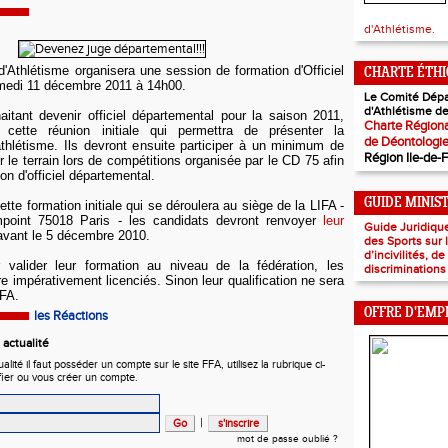
d'Athlétisme.
'Athlétisme organisera une session de formation d'Officiel
CHARTE ÉTH
medi 11 décembre 2011 à 14h00.
Le Comité Dépa
d'Athlétisme de
itant devenir officiel départemental pour la saison 2011,
Charte Régiona
 cette réunion initiale qui permettra de présenter la
de Déontologi
athlétisme. Ils devront ensuite participer
à un minimum de
Région Ile-de-
 le terrain lors de compétitions organisée par le CD 75 afin
tion d'officiel départemental.
GUIDE MINIS
cette formation initiale qui se déroulera au siège de la LIFA -
point 75018 Paris - les candidats devront renvoyer
leur
Guide Juridiqu
vant le 5 décembre 2010.
des Sports sur
d’incivilités, d
 valider leur formation au niveau de la fédération, les
discriminations
e impérativement licenciés. Sinon leur qualification ne sera
FFA.
OFFRE D'EMP
les Réactions
actualité
ité il faut posséder un compte sur le site FFA, utilisez la rubrique ci-
fier ou vous créer un compte.
|
mot de passe oublié ?