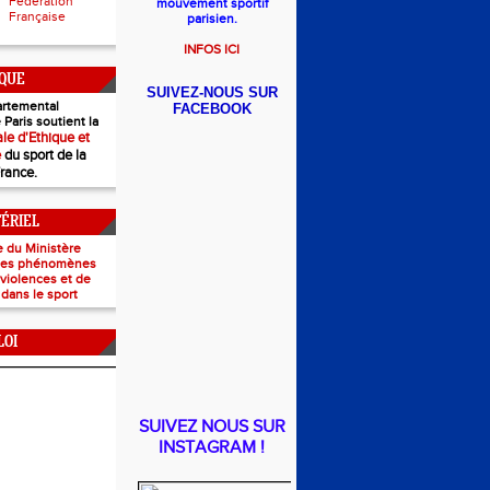
Fédération
mouvement sportif
Française
parisien.
INFOS ICI
IQUE
SUIVEZ-NOUS SUR
rtemental
FACEBOOK
 Paris soutient la
le d'Ethique et
e
du sport de la
France.
TÉRIEL
e du Ministère
 les phénomènes
e violences et de
 dans le sport
LOI
SUIVEZ NOUS SUR
INSTAGRAM !