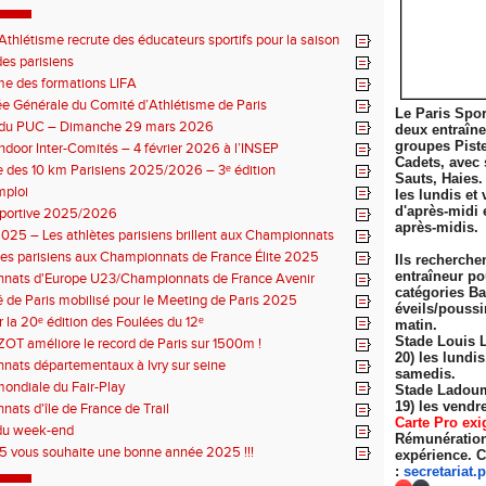
thlétisme recrute des éducateurs sportifs pour la saison
7 !
es parisiens
e des formations LIFA
 Générale du Comité d’Athlétisme de Paris
Le Paris Spor
n du PUC – Dimanche 29 mars 2026
deux entraîn
groupes Pist
ndoor Inter-Comités – 4 février 2026 à l’INSEP
Cadets, avec 
 des 10 km Parisiens 2025/2026 – 3ᵉ édition
Sauts, Haies.
mploi
les lundis et 
d'après-midi 
sportive 2025/2026
après-midis.
025 – Les athlètes parisiens brillent aux Championnats
 Élite
tes parisiens aux Championnats de France Élite 2025
Ils recherche
entraîneur po
nats d'Europe U23/Championnats de France Avenir
catégories Ba
 de Paris mobilisé pour le Meeting de Paris 2025
éveils/poussi
r la 20ᵉ édition des Foulées du 12ᵉ
matin.
Stade Louis 
ZOT améliore le record de Paris sur 1500m !
20) les lundi
ats départementaux à Ivry sur seine
samedis.
ondiale du Fair-Play
Stade Ladoum
19) les
vendre
ats d'île de France de Trail
Carte Pro exi
du week-end
Rémunération 
 vous souhaite une bonne année 2025 !!!
expérience. C
:
secretariat.
p