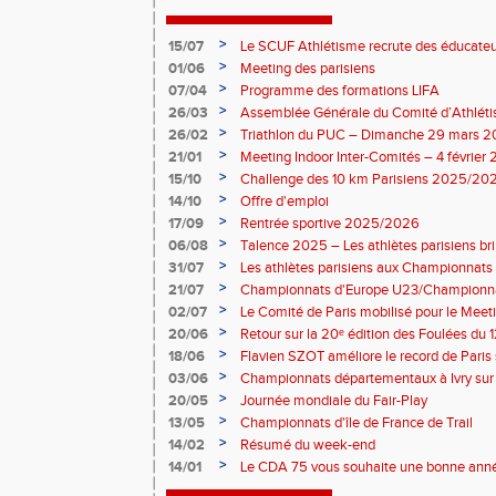
>
15/07
Le SCUF Athlétisme recrute des éducateur
2026-2027 !
>
01/06
Meeting des parisiens
>
07/04
Programme des formations LIFA
>
26/03
Assemblée Générale du Comité d’Athléti
>
26/02
Triathlon du PUC – Dimanche 29 mars 
>
21/01
Meeting Indoor Inter-Comités – 4 février
>
15/10
Challenge des 10 km Parisiens 2025/2026
>
14/10
Offre d'emploi
>
17/09
Rentrée sportive 2025/2026
>
06/08
Talence 2025 – Les athlètes parisiens br
de France Élite
>
31/07
Les athlètes parisiens aux Championnats
>
21/07
Championnats d'Europe U23/Championna
>
02/07
Le Comité de Paris mobilisé pour le Meet
>
20/06
Retour sur la 20ᵉ édition des Foulées du 1
>
18/06
Flavien SZOT améliore le record de Paris
>
03/06
Championnats départementaux à Ivry sur
>
20/05
Journée mondiale du Fair-Play
>
13/05
Championnats d'île de France de Trail
>
14/02
Résumé du week-end
>
14/01
Le CDA 75 vous souhaite une bonne anné