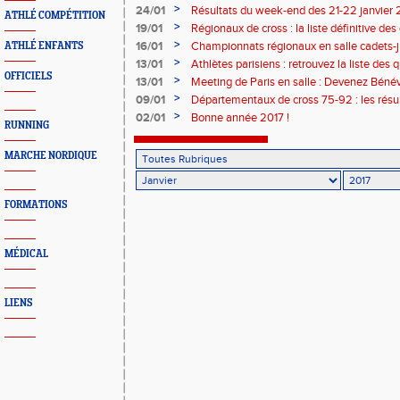
groupes
>
24/01
Résultats du week-end des 21-22 janvier 
ATHLÉ COMPÉTITION
>
19/01
Régionaux de cross : la liste définitive des
>
16/01
Championnats régionaux en salle cadets-j
ATHLÉ ENFANTS
>
13/01
Athlètes parisiens : retrouvez la liste des
OFFICIELS
cross-country !
>
13/01
Meeting de Paris en salle : Devenez Béné
>
09/01
Départementaux de cross 75-92 : les résul
>
02/01
Bonne année 2017 !
RUNNING
MARCHE NORDIQUE
FORMATIONS
MÉDICAL
LIENS