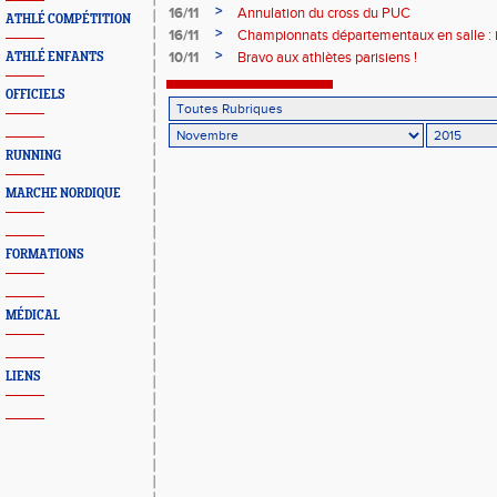
>
16/11
Annulation du cross du PUC
ATHLÉ COMPÉTITION
>
16/11
Championnats départementaux en salle : in
>
10/11
Bravo aux athlètes parisiens !
ATHLÉ ENFANTS
OFFICIELS
RUNNING
MARCHE NORDIQUE
FORMATIONS
MÉDICAL
LIENS