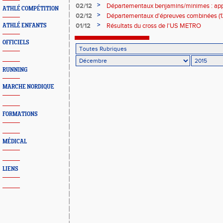
>
02/12
Départementaux benjamins/minimes : appe
ATHLÉ COMPÉTITION
>
02/12
Départementaux d'épreuves combinées (12
modalités d'accès
>
01/12
Résultats du cross de l'US METRO
ATHLÉ ENFANTS
OFFICIELS
RUNNING
MARCHE NORDIQUE
FORMATIONS
MÉDICAL
LIENS