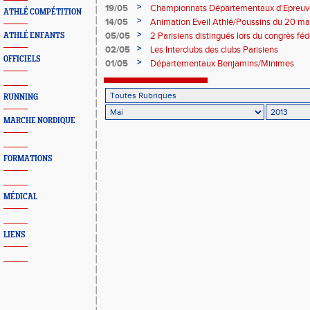
DESPLANQUES
>
19/05
Championnats Départementaux d'Epreuv
ATHLÉ COMPÉTITION
>
14/05
Animation Eveil Athlé/Poussins du 20 ma
>
05/05
2 Parisiens distingués lors du congrès féd
ATHLÉ ENFANTS
>
02/05
Les Interclubs des clubs Parisiens
OFFICIELS
>
01/05
Départementaux Benjamins/Minimes
RUNNING
MARCHE NORDIQUE
FORMATIONS
MÉDICAL
LIENS