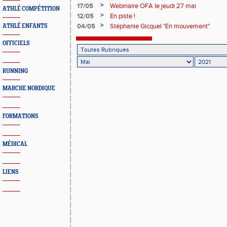
Championnats d'Europe de Marche
>
17/05
Webinaire OFA le jeudi 27 mai
ATHLÉ COMPÉTITION
>
12/05
En piste !
>
04/05
Stéphanie Gicquel "En mouvement"
ATHLÉ ENFANTS
OFFICIELS
RUNNING
MARCHE NORDIQUE
FORMATIONS
MÉDICAL
LIENS