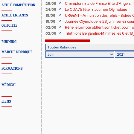
>
25/06
Championnats de France Elite d'Angers : 9
ATHLÉ COMPÉTITION
>
24/06
Le CDA75 fête la Journée Olympique
>
18/06
URGENT - Annulation des relais - Soirée 
ATHLÉ ENFANTS
>
15/06
Journée Olympique le 23 juin : venez cou
OFFICIELS
>
02/06
Rénelle Lamote obtient son ticket pour T
>
02/06
Triathlons Benjamins-Minimes les 6 et 13 
RUNNING
MARCHE NORDIQUE
FORMATIONS
MÉDICAL
LIENS