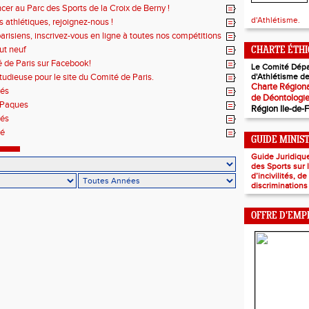
cer au Parc des Sports de la Croix de Berny !
d'Athlétisme.
 athlétiques, rejoignez-nous !
parisiens, inscrivez-vous en ligne à toutes nos compétitions
out neuf
CHARTE ÉTH
 de Paris sur Facebook!
Le Comité Dépa
tudieuse pour le site du Comité de Paris.
d'Athlétisme de
Charte Régiona
és
de Déontologi
 Paques
Région Ile-de-
és
té
GUIDE MINIS
Guide Juridiqu
des Sports sur
d’incivilités, d
discriminations
OFFRE D'EMP