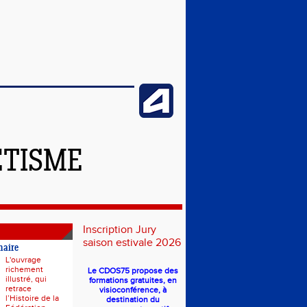
ÉTISME
Inscription Jury
saison estivale 2026
naire
L'ouvrage
richement
Le CDOS75 propose des
illustré, qui
formations gratuites, en
retrace
visioconférence, à
l’Histoire de la
destination du