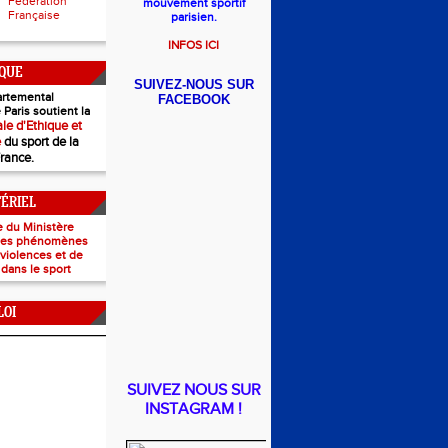
Fédération
mouvement sportif
Française
parisien.
INFOS ICI
IQUE
SUIVEZ-NOUS SUR
rtemental
FACEBOOK
 Paris soutient la
le d'Ethique et
e
du sport de la
France.
TÉRIEL
e du Ministère
 les phénomènes
e violences et de
 dans le sport
LOI
SUIVEZ NOUS SUR
INSTAGRAM !