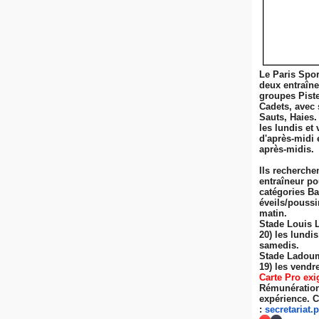
Le Paris Spor
deux entraîn
groupes Pist
Cadets, avec 
Sauts, Haies.
les lundis et 
d'après-midi 
après-midis.
Ils recherche
entraîneur po
catégories Ba
éveils/poussi
matin.
Stade Louis 
20) les lundi
samedis.
Stade Ladoum
19) les
vendre
Carte Pro exi
Rémunération 
expérience. C
:
secretariat.
p