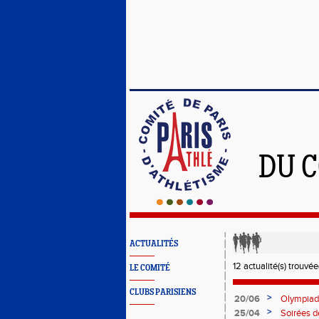
DU C
ACTUALITÉS
12 actualité(s) trouvée(
LE COMITÉ
CLUBS PARISIENS
>
20/06
Olympiad
>
25/04
Soirées d