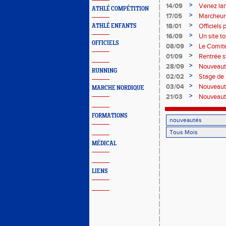
>
14/09
Venez lan
ATHLÉ COMPÉTITION
>
17/05
Marcheurs
>
18/01
Officiels 
ATHLÉ ENFANTS
!
>
16/09
Un site t
OFFICIELS
>
08/09
Le Comité
>
01/09
Rentrée s
>
28/09
Nouveaut
RUNNING
>
02/02
Stage de
>
03/04
Nouveaut
MARCHE NORDIQUE
>
21/03
Nouveau
FORMATIONS
MÉDICAL
LIENS