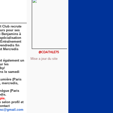
t Club recrute
eurs pour ses
e Benjamins à
spécialisation
 Entraînement
vendredis fin
et Mercredis
@CDATHLE75
Mise a jour du site
nt également un
ur les
by/
ns le samedi
Lumière (Paris
s, mercredis,
ègue (Paris
dis.
gée
.
selon profil et
ontact
sc
@gmail.com